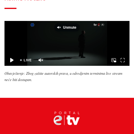
Obavještenje: Zbog zaštite autorskih prava, u odredjenim terminima live stream
neće biti dostupan.