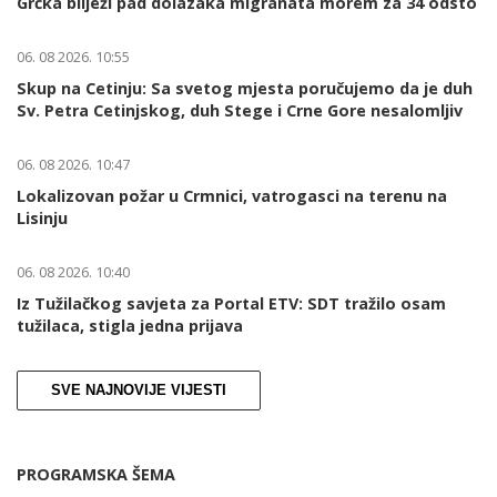
Grčka bilježi pad dolazaka migranata morem za 34 odsto
06. 08 2026. 10:55
Skup na Cetinju: Sa svetog mjesta poručujemo da je duh
Sv. Petra Cetinjskog, duh Stege i Crne Gore nesalomljiv
06. 08 2026. 10:47
Lokalizovan požar u Crmnici, vatrogasci na terenu na
Lisinju
06. 08 2026. 10:40
Iz Tužilačkog savjeta za Portal ETV: SDT tražilo osam
tužilaca, stigla jedna prijava
SVE NAJNOVIJE VIJESTI
PROGRAMSKA ŠEMA