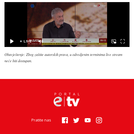
Obavještenje: Zbog zaštite autorskih prava, u odredjenim terminima live stream
neće biti dostupan.
Pratite nas