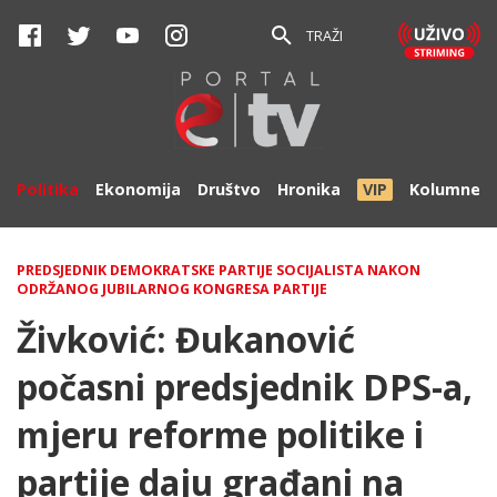
TRAŽI
Politika
Ekonomija
Društvo
Hronika
VIP
Kolumne
PREDSJEDNIK DEMOKRATSKE PARTIJE SOCIJALISTA NAKON
ODRŽANOG JUBILARNOG KONGRESA PARTIJE
Živković: Đukanović
počasni predsjednik DPS-a,
mjeru reforme politike i
partije daju građani na