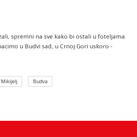
zali, spremni na sve kako bi ostali u foteljama.
zbacimo u Budvi sad, u Crnoj Gori uskoro -
Mikijelj
Budva