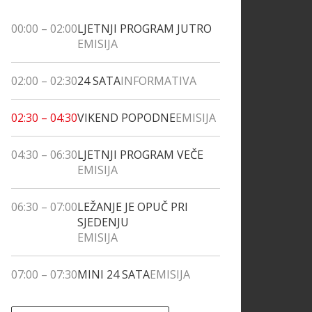
00:00
–
02:00
LJETNJI PROGRAM JUTRO
EMISIJA
02:00
–
02:30
24 SATA
INFORMATIVA
02:30
–
04:30
VIKEND POPODNE
EMISIJA
04:30
–
06:30
LJETNJI PROGRAM VEČE
EMISIJA
06:30
–
07:00
LEŽANJE JE OPUČ PRI
SJEDENJU
EMISIJA
07:00
–
07:30
MINI 24 SATA
EMISIJA