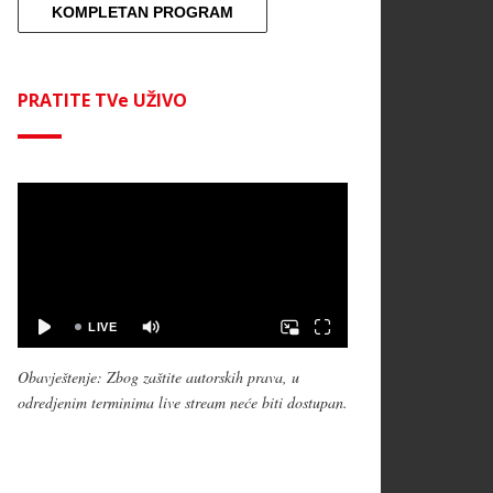
KOMPLETAN PROGRAM
PRATITE TVe UŽIVO
Obavještenje: Zbog zaštite autorskih prava, u
odredjenim terminima live stream neće biti dostupan.