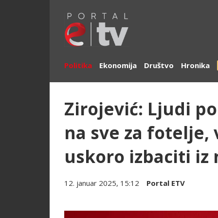
Politika
Ekonomija
Društvo
Hronika
Zirojević: Ljudi p
na sve za fotelje
uskoro izbaciti iz 
12. januar 2025, 15:12
Portal ETV