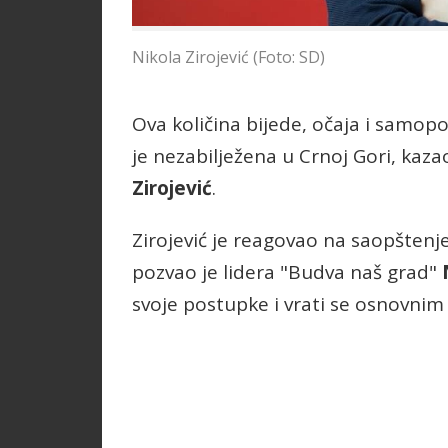
Nikola Zirojević (Foto: SD)
Ova količina bijede, očaja i samopo
je nezabilježena u Crnoj Gori, kaz
Zirojević
.
Zirojević je reagovao na saopštenje
pozvao je lidera "Budva naš grad"
svoje postupke i vrati se osnovnim