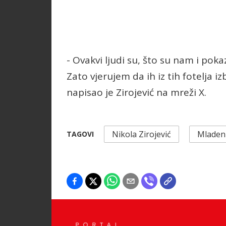
- Ovakvi ljudi su, što su nam i poka
Zato vjerujem da ih iz tih fotelja i
napisao je Zirojević na mreži X.
Nikola Zirojević
Mladen 
TAGOVI