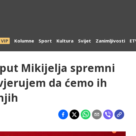
VIP
Kolumne
Sport
Kultura
Svijet
Zanimljivosti
ET
oput Mikijelja spremni
, vjerujem da ćemo ih
njih