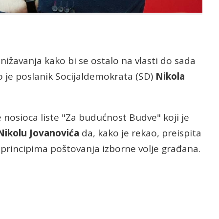
nižavanja kako bi se ostalo na vlasti do sada
ao je poslanik Socijaldemokrata (SD)
Nikola
 nosioca liste "Za budućnost Budve" koji je
Nikolu Jovanovića
da, kako je rekao, preispita
 principima poštovanja izborne volje građana.