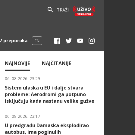
TRAŽI
V preporuka
EN
NAJNOVIJE
NAJČITANIJE
06. 08 2026. 23:29
Sistem ulaska u EU i dalje stvara
probleme: Aerodromi ga potpuno
isključuju kada nastanu velike gužve
06. 08 2026. 23:17
U predgrađu Damaska eksplodirao
autobus, ima poginulih