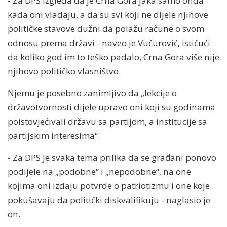
- Za DPS izgleda da je Crna Gora jaka samo onda
kada oni vladaju, a da su svi koji ne dijele njihove
političke stavove dužni da polažu račune o svom
odnosu prema državi - naveo je Vučurović, ističući
da koliko god im to teško padalo, Crna Gora više nije
njihovo političko vlasništvo.
Njemu je posebno zanimljivo da „lekcije o
državotvornosti dijele upravo oni koji su godinama
poistovjećivali državu sa partijom, a institucije sa
partijskim interesima“.
- Za DPS je svaka tema prilika da se građani ponovo
podijele na „podobne“ i „nepodobne“, na one
kojima oni izdaju potvrde o patriotizmu i one koje
pokušavaju da politički diskvalifikuju - naglasio je
on.