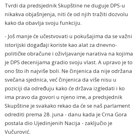
Tvrdi da predsjednik Skupštine ne duguje DPS-u
nikakva objašnjenja, niti će od njih tražiti dozvolu
kako da obavlja svoju funkciju.
- Još manje će učestvovati u pokušajima da se važni
istorijski događaji koriste kao alat za dnevno-
političke obračune i oživljavanje narativa na kojima
je DPS decenijama gradio svoju vlast. A upravo je to
ono što ih najviše boli. Ne činjenica da nije održana
svečana sjednica, već činjenica da više nisu u
poziciji da određuju kako će država izgledati i ko
ima pravo da govori u njeno ime, a predsjednik
Skupštine je svakako rekao da će se naš parlament
odrediti prema 28. juna - danu kada je Crna Gora
postala dio Ujedinjenih Nacija - zaključio je
Vučurović.