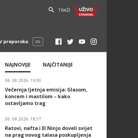
TRAŽI
V preporuka
EN
NAJNOVIJE
NAJČITANIJE
06. 08 2026. 19:00
Večernja ljetnja emisija: Glasom,
koncem i mastilom – kako
ostavljamo trag
06. 08 2026. 18:57
Ratovi, nafta i El Ninjo doveli svijet
na prag novog talasa poskupljenja