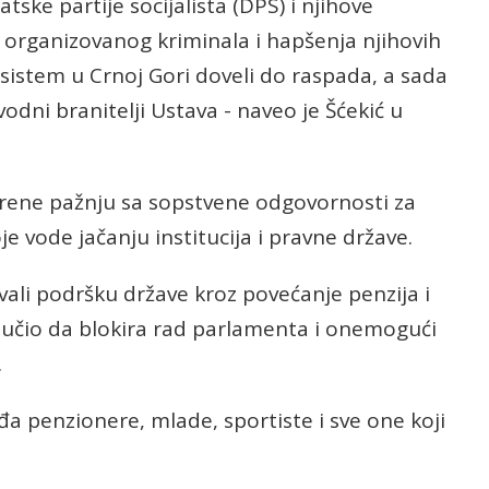
tske partije socijalista (DPS) i njihove
 organizovanog kriminala i hapšenja njihovih
 sistem u Crnoj Gori doveli do raspada, a sada
odni branitelji Ustava - naveo je Šćekić u
rene pažnju sa sopstvene odgovornosti za
oje vode jačanju institucija i pravne države.
ali podršku države kroz povećanje penzija i
učio da blokira rad parlamenta i onemogući
.
đa penzionere, mlade, sportiste i sve one koji