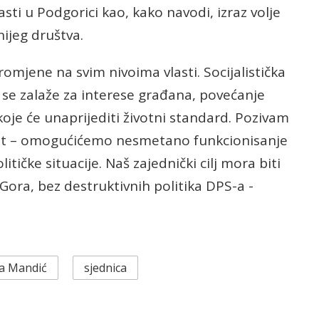
sti u Podgorici kao, kako navodi, izraz volje
ijeg društva.
omjene na svim nivoima vlasti. Socijalistička
 se zalaže za interese građana, povećanje
oje će unaprijediti životni standard. Pozivam
ost – omogućićemo nesmetano funkcionisanje
olitičke situacije. Naš zajednički cilj mora biti
 Gora, bez destruktivnih politika DPS-a -
ja Mandić
sjednica