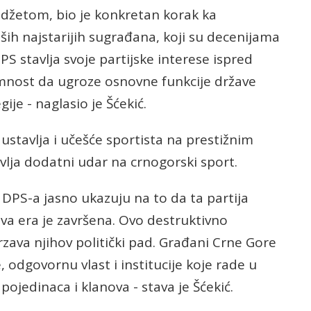
udžetom, bio je konkretan korak ka
ih najstarijih sugrađana, koji su decenijama
PS stavlja svoje partijske interese ispred
mnost da ugroze osnovne funkcije države
gije - naglasio je Šćekić.
stavlja i učešće sportista na prestižnim
vlja dodatni udar na crnogorski sport.
 DPS-a jasno ukazuju na to da ta partija
ova era je završena. Ovo destruktivno
rzava njihov politički pad. Građani Crne Gore
 odgovornu vlast i institucije koje rade u
pojedinaca i klanova - stava je Šćekić.