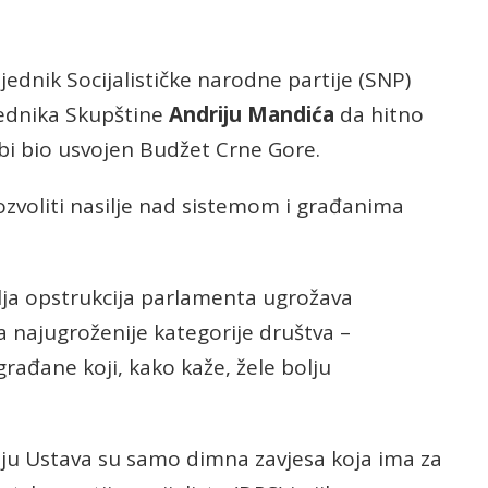
jednik Socijalističke narodne partije (SNP)
jednika Skupštine
Andriju Mandića
da hitno
 bi bio usvojen Budžet Crne Gore.
dozvoliti nasilje nad sistemom i građanima
lja opstrukcija parlamenta ugrožava
a najugroženije kategorije društva –
građane koji, kako kaže, žele bolju
nju Ustava su samo dimna zavjesa koja ima za