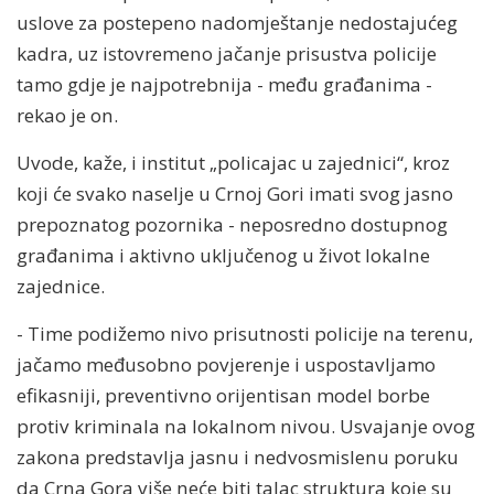
uslove za postepeno nadomještanje nedostajućeg
kadra, uz istovremeno jačanje prisustva policije
tamo gdje je najpotrebnija - među građanima -
rekao je on.
Uvode, kaže, i institut „policajac u zajednici“, kroz
koji će svako naselje u Crnoj Gori imati svog jasno
prepoznatog pozornika - neposredno dostupnog
građanima i aktivno uključenog u život lokalne
zajednice.
- Time podižemo nivo prisutnosti policije na terenu,
jačamo međusobno povjerenje i uspostavljamo
efikasniji, preventivno orijentisan model borbe
protiv kriminala na lokalnom nivou. Usvajanje ovog
zakona predstavlja jasnu i nedvosmislenu poruku
da Crna Gora više neće biti talac struktura koje su