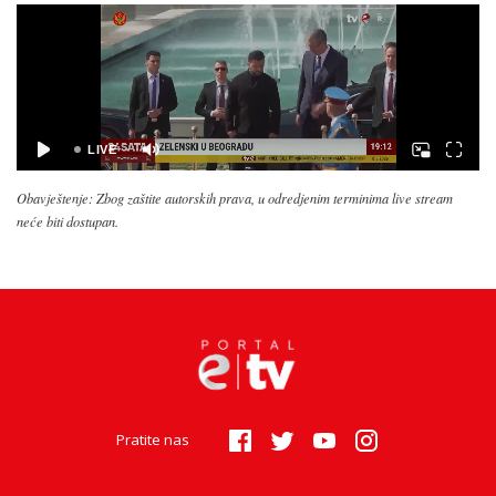
Obavještenje: Zbog zaštite autorskih prava, u odredjenim terminima live stream
neće biti dostupan.
Pratite nas