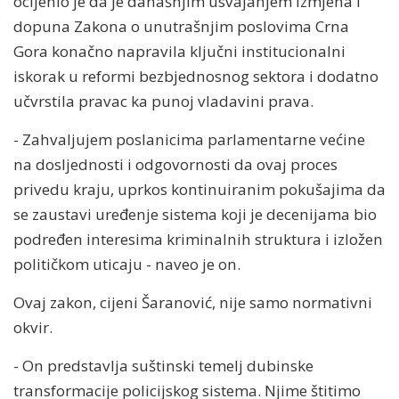
ocijenio je da je današnjim usvajanjem izmjena i
dopuna Zakona o unutrašnjim poslovima Crna
Gora konačno napravila ključni institucionalni
iskorak u reformi bezbjednosnog sektora i dodatno
učvrstila pravac ka punoj vladavini prava.
- Zahvaljujem poslanicima parlamentarne većine
na dosljednosti i odgovornosti da ovaj proces
privedu kraju, uprkos kontinuiranim pokušajima da
se zaustavi uređenje sistema koji je decenijama bio
podređen interesima kriminalnih struktura i izložen
političkom uticaju - naveo je on.
Ovaj zakon, cijeni Šaranović, nije samo normativni
okvir.
- On predstavlja suštinski temelj dubinske
transformacije policijskog sistema. Njime štitimo