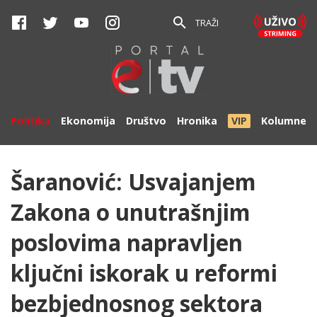
TRAŽI
Politika
Ekonomija
Društvo
Hronika
VIP
Kolumne
Šaranović: Usvajanjem
Zakona o unutrašnjim
poslovima napravljen
ključni iskorak u reformi
bezbjednosnog sektora