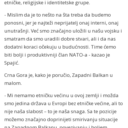
etničke, religijske i identitetske grupe.
- Mislim da je to nešto na šta treba da budemo
ponosni, jer je najteži neprijatelj onaj interni, onaj
unutrašnji. Već smo značajno uložili u našu vojsku i
smatram da smo uradili dobre stvari, ali i da nas
dodatni koraci očekuju u budućnosti. Time ćemo
biti bolji i produktivniji član NATO-a - kazao je
Spajić.
Crna Gora je, kako je poručio, Zapadni Balkan u
malom.
- Mi nemamo etničku većinu u ovoj zemlji i možda
smo jedina država u Evropi bez etničke većine, ali to
nije naša slabost – to je naša snaga. Sa te pozicije
možemo značajno doprinijeti smirivanju situacije
na Zapadnom Balkanu, povezivanju i boljem