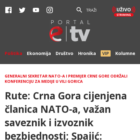
TRAŽI
Politika
Ekonomija
Društvo
Hronika
VIP
Kolumne
GENERALNI SEKRETAR NATO-A I PREMIJER CRNE GORE ODRŽALI
KONFERENCIJU ZA MEDIJE U VILI GORICA
Rute: Crna Gora cijenjena
članica NATO-a, važan
saveznik i izvoznik
bezbjednosti; Spajić: