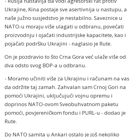
- Rusija nastavlja da vodi agresorski rat protiv
Ukrajine, Kina postaje sve asertivnija u nastupu, a
naše južno susjedstvo je nestabilno. Saveznice u
NATO-u moraju više ulagati u odbranu, povećati
proizvodnju i ojačati industrijske kapacitete, kao i
pojačati podršku Ukrajini - naglasio je Rute.
On je pozdravio to što Crna Gora već ulaže više od
dva odsto svog BDP-a u odbranu.
- Moramo učiniti više za Ukrajinu i računam na vas
da održite taj zamah. Zahvalan sam Crnoj Gori na
pomoći Ukrajini, uključujući vojnu opremu i
doprinos NATO-ovom Sveobuhvatnom paketu
pomoći, povjereničkom fondu i PURL-u - dodao je
Rute.
Do NATO samita u Ankari ostalo je još nekoliko