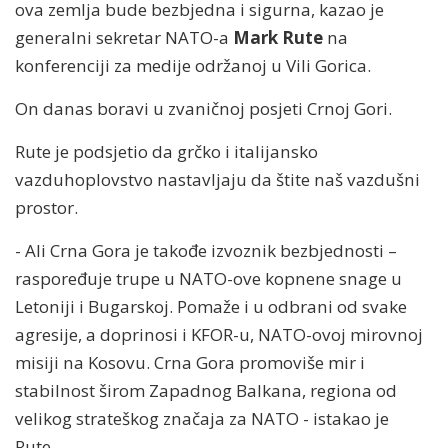
ova zemlja bude bezbjedna i sigurna, kazao je
generalni sekretar NATO-a
Mark Rute
na
konferenciji za medije održanoj u Vili Gorica.
On danas boravi u zvaničnoj posjeti Crnoj Gori.
Rute je podsjetio da grčko i italijansko
vazduhoplovstvo nastavljaju da štite naš vazdušni
prostor.
- Ali Crna Gora je takođe izvoznik bezbjednosti –
raspoređuje trupe u NATO-ove kopnene snage u
Letoniji i Bugarskoj. Pomaže i u odbrani od svake
agresije, a doprinosi i KFOR-u, NATO-ovoj mirovnoj
misiji na Kosovu. Crna Gora promoviše mir i
stabilnost širom Zapadnog Balkana, regiona od
velikog strateškog značaja za NATO - istakao je
Rute.