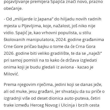
pojavljivanje premijera Spajića znači novo, prazno
obećanje.
- Od „milijarde iz Japana“ do hiljadu novih radnih
mjesta u Pljevljima, koje, nažalost, još niko nije
vidio. Spajić je, kao vrhovni populista, u stilu
školovanih manipulatora, 2024. godine građanima
Crne Gore pričao bajku o tome da će Crna Gora
2026. godine biti veliko gradilište, te da se „naježi“
pri samoj pomisli na to kako će država izgledati
onima koji je budu gledali iz aviona - kazao je
Milović.
Prema njegovim riječima, jedini koji se danas ježe,
ali od muke, jesu građani, jer shvataju da su priče o
izgradnji više od deset dionica auto-puteva, četiri
trake između Herceg Novog i Ulcinja i brzih cesta