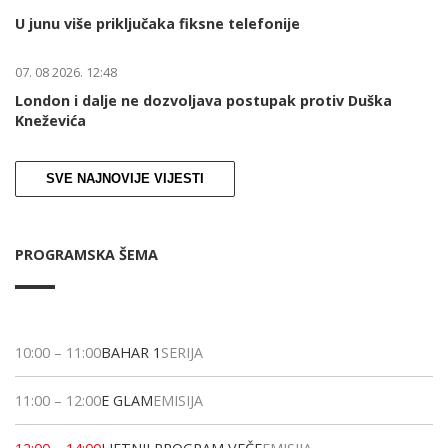
U junu više priključaka fiksne telefonije
07. 08 2026. 12:48
London i dalje ne dozvoljava postupak protiv Duška
Kneževića
SVE NAJNOVIJE VIJESTI
PROGRAMSKA ŠEMA
10:00
–
11:00
BAHAR 1
SERIJA
11:00
–
12:00
E GLAM
EMISIJA