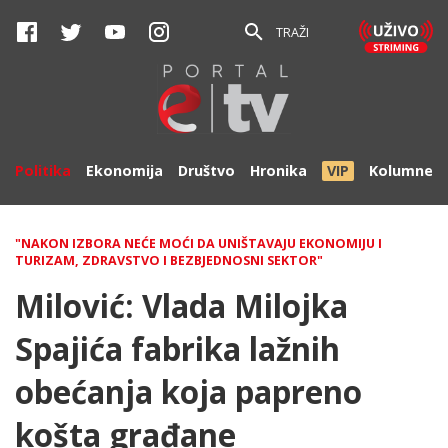
TRAŽI
Politika
Ekonomija
Društvo
Hronika
VIP
Kolumne
"NAKON IZBORA NEĆE MOĆI DA UNIŠTAVAJU EKONOMIJU I
TURIZAM, ZDRAVSTVO I BEZBJEDNOSNI SEKTOR"
Milović: Vlada Milojka
Spajića fabrika lažnih
obećanja koja papreno
košta građane