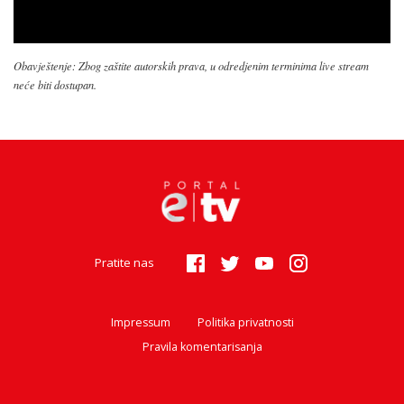
Obavještenje: Zbog zaštite autorskih prava, u odredjenim terminima live stream
neće biti dostupan.
Pratite nas
Impressum
Politika privatnosti
Pravila komentarisanja