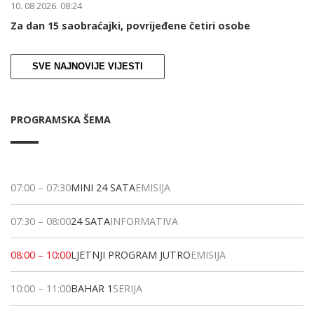
10. 08 2026. 08:24
Za dan 15 saobraćajki, povrijeđene četiri osobe
SVE NAJNOVIJE VIJESTI
PROGRAMSKA ŠEMA
07:00
–
07:30
MINI 24 SATA
EMISIJA
07:30
–
08:00
24 SATA
INFORMATIVA
08:00
–
10:00
LJETNJI PROGRAM JUTRO
EMISIJA
10:00
–
11:00
BAHAR 1
SERIJA