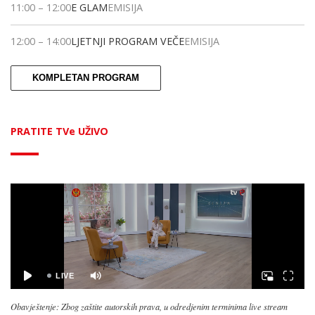
11:00
–
12:00
E GLAM
EMISIJA
12:00
–
14:00
LJETNJI PROGRAM VEČE
EMISIJA
KOMPLETAN PROGRAM
PRATITE TVe UŽIVO
Obavještenje: Zbog zaštite autorskih prava, u odredjenim terminima live stream