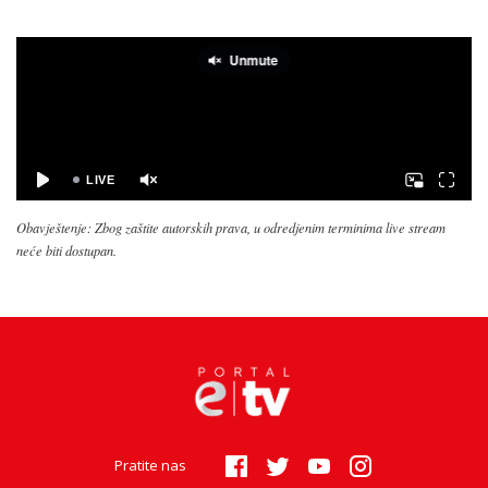
Obavještenje: Zbog zaštite autorskih prava, u odredjenim terminima live stream
neće biti dostupan.
Pratite nas