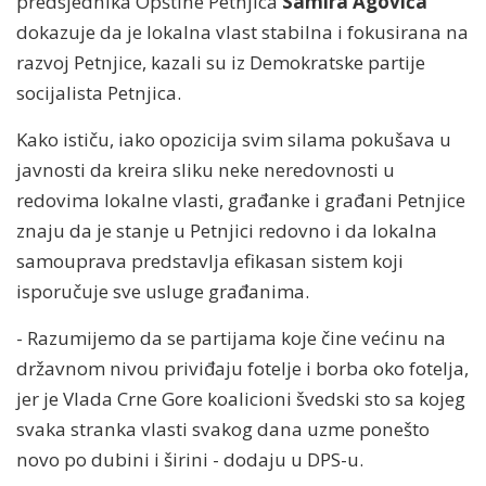
predsjednika Opštine Petnjica
Samira Agovića
dokazuje da je lokalna vlast stabilna i fokusirana na
razvoj Petnjice, kazali su iz Demokratske partije
socijalista Petnjica.
Kako ističu, iako opozicija svim silama pokušava u
javnosti da kreira sliku neke neredovnosti u
redovima lokalne vlasti, građanke i građani Petnjice
znaju da je stanje u Petnjici redovno i da lokalna
samouprava predstavlja efikasan sistem koji
isporučuje sve usluge građanima.
- Razumijemo da se partijama koje čine većinu na
državnom nivou priviđaju fotelje i borba oko fotelja,
jer je Vlada Crne Gore koalicioni švedski sto sa kojeg
svaka stranka vlasti svakog dana uzme ponešto
novo po dubini i širini - dodaju u DPS-u.