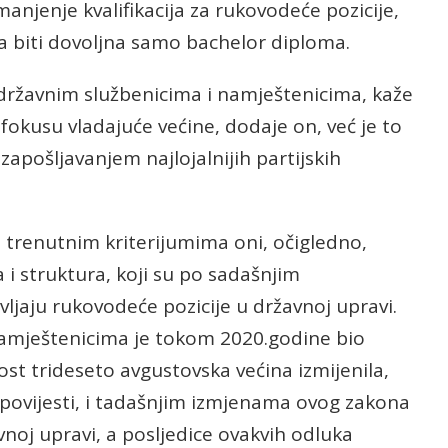
manjenje kvalifikacija za rukovodeće pozicije,
 biti dovoljna samo bachelor diploma.
 državnim službenicima i namještenicima, kaže
 fokusu vladajuće većine, dodaje on, već je to
zapošljavanjem najlojalnijih partijskih
a trenutnim kriterijumima oni, očigledno,
 i struktura, koji su po sadašnjim
jaju rukovodeće pozicije u državnoj upravi.
namještenicima je tokom 2020.godine bio
ost trideseto avgustovska većina izmijenila,
spovijesti, i tadašnjim izmjenama ovog zakona
avnoj upravi, a posljedice ovakvih odluka