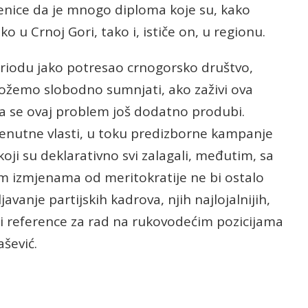
jenice da je mnogo diploma koje su, kako
 u Crnoj Gori, tako i, ističe on, u regionu.
riodu jako potresao crnogorsko društvo,
 možemo slobodno sumnjati, ako zaživi ova
 da se ovaj problem još dodatno produbi.
renutne vlasti, u toku predizborne kampanje
koji su deklarativno svi zalagali, međutim, sa
m izmjenama od meritokratije ne bi ostalo
javanje partijskih kadrova, njih najlojalnijih,
ali reference za rad na rukovodećim pozicijama
ašević.