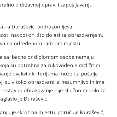
alno o državnoj upravi i zapošljavanju -
matra Đurašević, podrazumijeva
ost, navodi on, što dolazi sa obrazovanjem,
kustva na određenom radnom mjestu.
ja sa bachelor diplomom osobe nemaju
 koja su potrebna za rukovođenje različitim
vanje ovakvih kriterijuma može da pošalje
i su visoko obrazovani, a nesumnjivo ih ima,
ednostavno obrazovanje nije ključno mjerilo za
aglasio je Đurašević.
nju je skroz na mjestu, poručuje Đurašević,