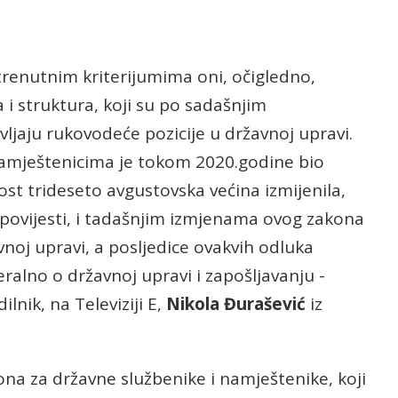
trenutnim kriterijumima oni, očigledno,
 i struktura, koji su po sadašnjim
jaju rukovodeće pozicije u državnoj upravi.
namještenicima je tokom 2020.godine bio
ost trideseto avgustovska većina izmijenila,
spovijesti, i tadašnjim izmjenama ovog zakona
avnoj upravi, a posljedice ovakvih odluka
alno o državnoj upravi i zapošljavanju -
nik, na Televiziji E,
Nikola Đurašević
iz
na za državne službenike i namještenike, koji