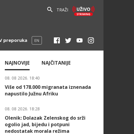
TRAŽI
V preporuka
EN
NAJNOVIJE
NAJČITANIJE
08. 08 2026. 18:40
Više od 178.000 migranata iznenada
napustilo Južnu Afriku
08. 08 2026. 18:28
Olenik: Dolazak Zelenskog do srži
ogolio jad, bijedu i potpuni
nedostatak morala režima