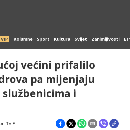
VIP
Kolumne
Sport
Kultura
Svijet
Zanimljivosti
ET
ćoj većini prifalilo
rova pa mijenjaju
 službenicima i
or:
TV E