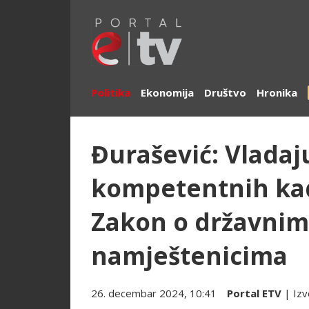
Politika
Ekonomija
Društvo
Hronika
Đurašević: Vladaju
kompetentnih kad
Zakon o državnim
namještenicima
26. decembar 2024, 10:41
Portal ETV
| Izv