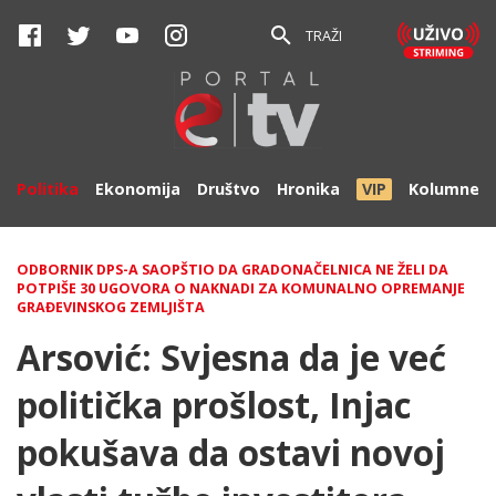
TRAŽI
Politika
Ekonomija
Društvo
Hronika
VIP
Kolumne
ODBORNIK DPS-A SAOPŠTIO DA GRADONAČELNICA NE ŽELI DA
POTPIŠE 30 UGOVORA O NAKNADI ZA KOMUNALNO OPREMANJE
GRAĐEVINSKOG ZEMLJIŠTA
Arsović: Svjesna da je već
politička prošlost, Injac
pokušava da ostavi novoj