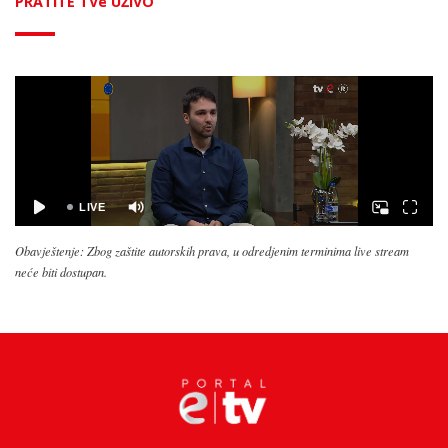
PRATITE TVe UŽIVO
Obavještenje: Zbog zaštite autorskih prava, u odredjenim terminima live stream
neće biti dostupan.