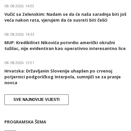
08. 08 2026. 14:55
Vučić sa Zelenskim: Nadam se da će naša saradnja biti još
veća nakon rata, vjerujem da će susreti biti češći
08. 08 2026. 14:33
MUP: Kredibilitet Nikovića potvrdio američki okružni
tužilac, nije evidentiran kao operativno interesantno lice
08. 08 2026. 13:51
Hrvatska: Državljanin Slovenije uhapšen po crvenoj
potjernici podgoričkog Interpola, sumnjiči se za pranje
novca
SVE NAJNOVIJE VIJESTI
PROGRAMSKA ŠEMA