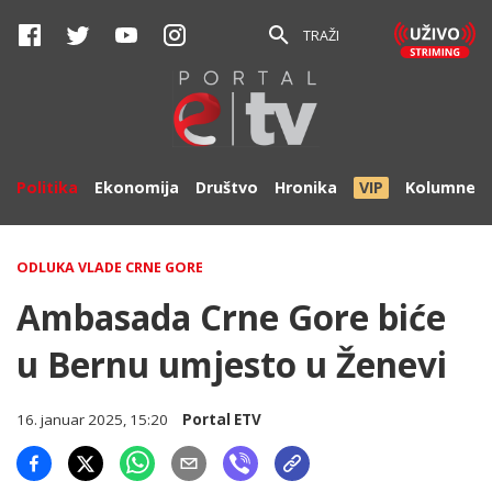
TRAŽI
Politika
Ekonomija
Društvo
Hronika
VIP
Kolumne
ODLUKA VLADE CRNE GORE
Ambasada Crne Gore biće
u Bernu umjesto u Ženevi
16. januar 2025, 15:20
Portal ETV