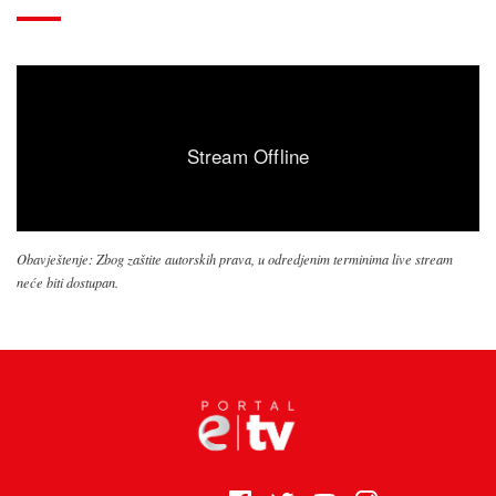
Obavještenje: Zbog zaštite autorskih prava, u odredjenim terminima live stream
neće biti dostupan.