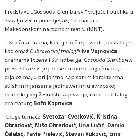
Predstavu „Gospoda Glembajevi“ vidjeće i publika u
Skoplju već u ponedjeljak, 17. marta u
Makedonskom narodnom teatru (MNT).
-
Krležina drama, kako je opšte poznato, nastala je
kao omaž
Dubrovačkoj triologiji
Iva Vojnovića
i
dramama Ibzena i Strindberga.
Gospoda Glembajevi
prevazilaze svoje pretke i uzore u angažmanu, u
dijalozima, u briljantno napisanim karakterima i
stilskim nijansama jedinstvenim u evropskoj
dramskoj književnosti- zapisao je, između ostalog,
dramaturg
Božo Koprivica
.
Uloge tumače:
Svetozar Cvetković, Kristina
Obradović, Mišo Obradović, Una Lučić, Danilo
Čelebić, Pavle Prelević, Stevan Vuković, Emir