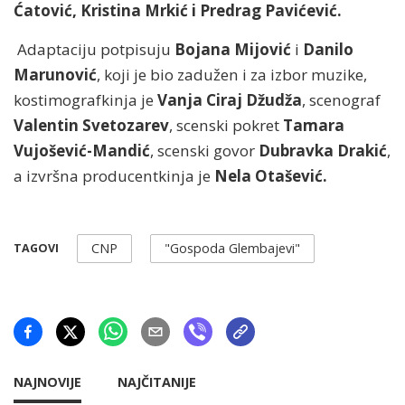
Ćatović, Kristina Mrkić i Predrag Pavićević.
Adaptaciju potpisuju
Bojana Mijović
i
Danilo
Marunović
, koji je bio zadužen i za izbor muzike,
kostimografkinja je
Vanja Ciraj Džudža
, scenograf
Valentin Svetozarev
, scenski pokret
Tamara
Vujošević-Mandić
, scenski govor
Dubravka Drakić
,
a izvršna producentkinja je
Nela Otašević.
CNP
"Gospoda Glembajevi"
TAGOVI
NAJNOVIJE
NAJČITANIJE