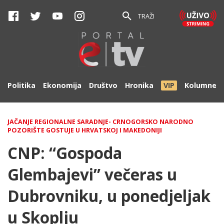
TRAŽI
Politika
Ekonomija
Društvo
Hronika
VIP
Kolumne
JAČANJE REGIONALNE SARADNJE- CRNOGORSKO NARODNO
POZORIŠTE GOSTUJE U HRVATSKOJ I MAKEDONIJI
CNP: “Gospoda
Glembajevi” večeras u
Dubrovniku, u ponedjeljak
u Skoplju