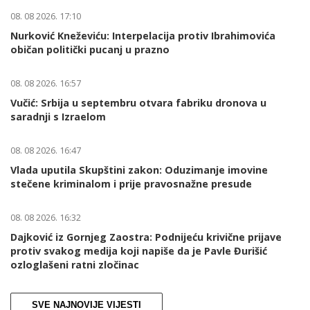
08. 08 2026. 17:10
Nurković Kneževiću: Interpelacija protiv Ibrahimovića
običan politički pucanj u prazno
08. 08 2026. 16:57
Vučić: Srbija u septembru otvara fabriku dronova u
saradnji s Izraelom
08. 08 2026. 16:47
Vlada uputila Skupštini zakon: Oduzimanje imovine
stečene kriminalom i prije pravosnažne presude
08. 08 2026. 16:32
Dajković iz Gornjeg Zaostra: Podnijeću krivične prijave
protiv svakog medija koji napiše da je Pavle Đurišić
ozloglašeni ratni zločinac
SVE NAJNOVIJE VIJESTI