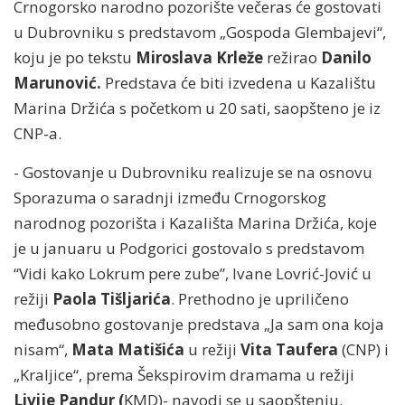
Crnogorsko narodno pozorište večeras će gostovati
u Dubrovniku s predstavom „Gospoda Glembajevi“,
koju je po tekstu
Miroslava Krleže
režirao
Danilo
Marunović.
Predstava će biti izvedena u Kazalištu
Marina Držića s početkom u 20 sati, saopšteno je iz
CNP-a.
- Gostovanje u Dubrovniku realizuje se na osnovu
Sporazuma o saradnji između Crnogorskog
narodnog pozorišta i Kazališta Marina Držića, koje
je u januaru u Podgorici gostovalo s predstavom
“Vidi kako Lokrum pere zube”, Ivane Lovrić-Jović u
režiji
Paola Tišljarića
. Prethodno je upriličeno
međusobno gostovanje predstava „Ja sam ona koja
nisam“,
Mata Matišića
u režiji
Vita Taufera
(CNP) i
„Kraljice“, prema Šekspirovim dramama u režiji
Livije Pandur (
KMD)- navodi se u saopštenju.