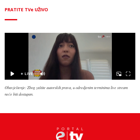
PRATITE TVe UŽIVO
Obavještenje: Zbog zaštite autorskih prava, u odredjenim terminima live stream
neće biti dostupan.