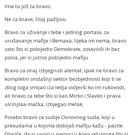
Ima tu još za bravo.
Ne za brave, čitaj pažljivo.
Bravo za uživanje i tebe i jednog portala, za
urušavanje mafije i Bemaxa, lijeka im nema, bravo
zato što si pobijedio Demokrate, ostavivši ih bez
posla, jer si jutros pobijedio mafiju.
Bravo za onaj izbjegnuti atentat, ipak ne bravo za
kompletni ondašnji sektor bezbjednosti koji ti se
zbog toga smijao iza ledja vidjevši ko im rukovodi,
ali bravo za tebe što si kao Mirko i Slavko i prava
ulcinjska mačka, izbjegao metak.
Posebo bravo za sudije Osnovnog suda, koji u
presudama u kojima dobijaš mafiju kažu - pazite
čitaoče, da si uspio u parnici u kojoj od onoga što si