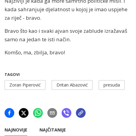
Najživlji je kada ga more samrtno političke misli. I
kada sahranjuje djelatnost u kojoj je imao uspjehe
za riječ - bravo.
Bravo što kao i svaki ajvan svoje zablude izražavaš
samo na jedan te isti način.
Komšo, ma, zbilja, bravo!
TAGOVI
Zoran Piperović
Dritan Abazović
presuda
NAJNOVIJE
NAJČITANIJE