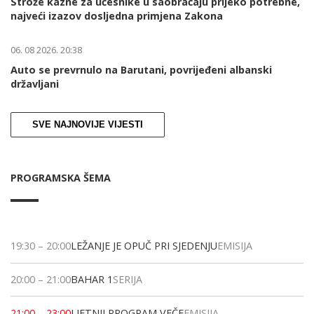
Strože kazne za učesnike u saobraćaju prijeko potrebne,
najveći izazov dosljedna primjena Zakona
06. 08 2026. 20:38
Auto se prevrnulo na Barutani, povrijeđeni albanski
državljani
SVE NAJNOVIJE VIJESTI
PROGRAMSKA ŠEMA
19:30
–
20:00
LEŽANJE JE OPUČ PRI SJEDENJU
EMISIJA
20:00
–
21:00
BAHAR 1
SERIJA
21:00
–
23:00
LJETNJI PROGRAM VEČE
EMISIJA