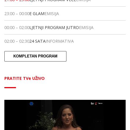
23:00
–
00:00
E GLAM
EMISIJA
00:00
–
02:00
LJETNJI PROGRAM JUTRO
EMISIJA
02:00
–
02:30
24 SATA
INFORMATIVA
KOMPLETAN PROGRAM
PRATITE TVe UŽIVO