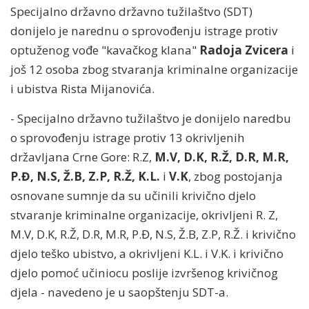
Specijalno državno državno tužilaštvo (SDT)
donijelo je narednu o sprovođenju istrage protiv
optuženog vođe "kavačkog klana"
Radoja Zvicera
i
još 12 osoba zbog stvaranja kriminalne organizacije
i ubistva Rista Mijanovića.
- Specijalno državno tužilaštvo je donijelo naredbu
o sprovođenju istrage protiv 13 okrivljenih
državljana Crne Gore: R.Z,
M.V, D.K, R.Ž, D.R, M.R,
P.Đ, N.S, Ž.B, Z.P, R.Ž, K.L.
i
V.K
, zbog postojanja
osnovane sumnje da su učinili krivično djelo
stvaranje kriminalne organizacije, okrivljeni R. Z,
M.V, D.K, R.Ž, D.R, M.R, P.Đ, N.S, Ž.B, Z.P, R.Ž. i krivično
djelo teško ubistvo, a okrivljeni K.L. i V.K. i krivično
djelo pomoć učiniocu poslije izvršenog krivičnog
djela - navedeno je u saopštenju SDT-a.