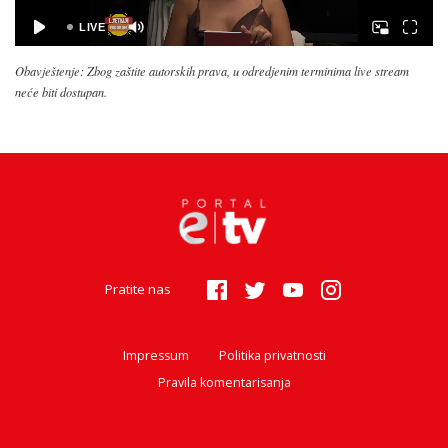
Obavještenje: Zbog zaštite autorskih prava, u odredjenim terminima live stream
neće biti dostupan.
Pratite nas
Impressum
Politika privatnosti
Pravila komentarisanja