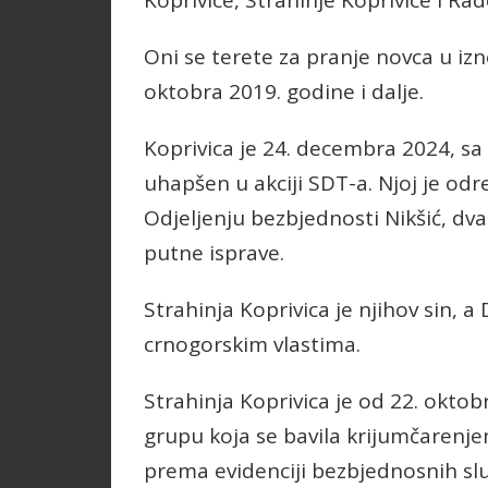
Koprivice, Strahinje Koprivice i Ra
Oni se terete za pranje novca u i
oktobra 2019. godine i dalje.
Koprivica je 24. decembra 2024, 
uhapšen u akciji SDT-a. Njoj je od
Odjeljenju bezbjednosti Nikšić, d
putne isprave.
Strahinja Koprivica je njihov sin, 
crnogorskim vlastima.
Strahinja Koprivica je od 22. okto
grupu koja se bavila krijumčarenj
prema evidenciji bezbjednosnih slu