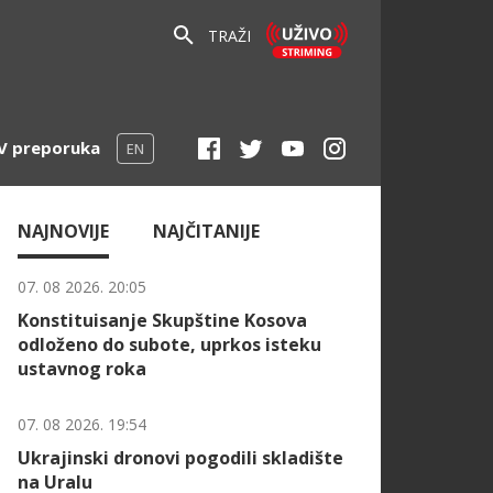
TRAŽI
V preporuka
EN
NAJNOVIJE
NAJČITANIJE
07. 08 2026. 20:05
Konstituisanje Skupštine Kosova
odloženo do subote, uprkos isteku
ustavnog roka
07. 08 2026. 19:54
Ukrajinski dronovi pogodili skladište
na Uralu