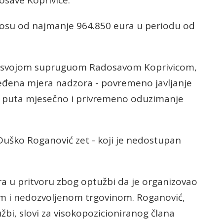
dosave Koprivice.
znosu od najmanje 964.850 eura u periodu od
sa svojom supruguom Radosavom Koprivicom,
ređena mjera nadzora - povremeno javljanje
va puta mjesečno i privremeno oduzimanje
a Duško Roganović zet - koji je nedostupan
bra u pritvoru zbog optužbi da je organizovao
em i nedozvoljenom trgovinom. Roganović,
žbi, slovi za visokopozicioniranog člana