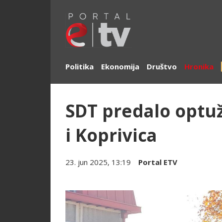
Politika
Ekonomija
Društvo
Hronika
SDT predalo optu
i Koprivica
23. jun 2025, 13:19
Portal ETV