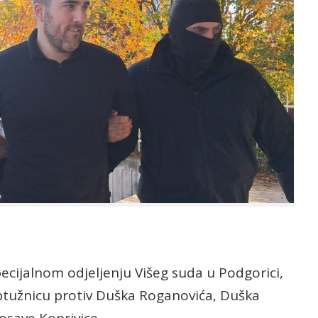
pecijalnom odjeljenju Višeg suda u Podgorici,
ptužnicu protiv Duška Roganovića, Duška