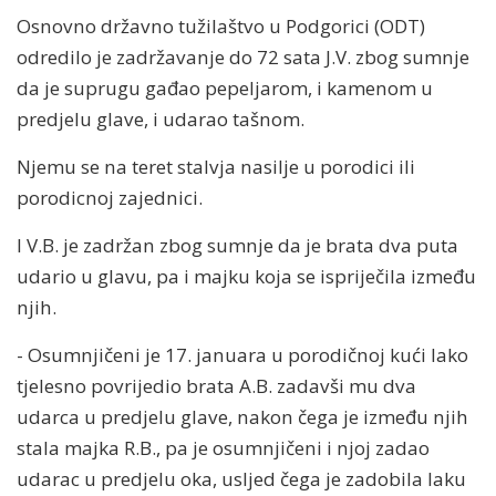
Osnovno državno tužilaštvo u Podgorici (ODT)
odredilo je zadržavanje do 72 sata J.V. zbog sumnje
da je suprugu gađao pepeljarom, i kamenom u
predjelu glave, i udarao tašnom.
Njemu se na teret stalvja nasilje u porodici ili
porodicnoj zajednici.
I V.B. je zadržan zbog sumnje da je brata dva puta
udario u glavu, pa i majku koja se ispriječila između
njih.
- Osumnjičeni je 17. januara u porodičnoj kući lako
tjelesno povrijedio brata A.B. zadavši mu dva
udarca u predjelu glave, nakon čega je između njih
stala majka R.B., pa je osumnjičeni i njoj zadao
udarac u predjelu oka, usljed čega je zadobila laku