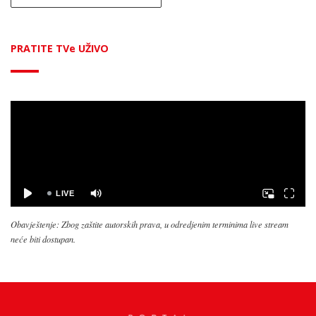
PRATITE TVe UŽIVO
Obavještenje: Zbog zaštite autorskih prava, u odredjenim terminima live stream
neće biti dostupan.