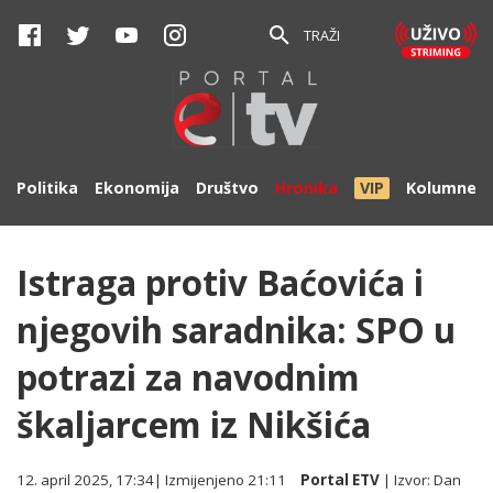
TRAŽI
Politika
Ekonomija
Društvo
Hronika
VIP
Kolumne
Istraga protiv Baćovića i
njegovih saradnika: SPO u
potrazi za navodnim
škaljarcem iz Nikšića
12. april 2025, 17:34
| Izmijenjeno
21:11
Portal ETV
| Izvor:
Dan