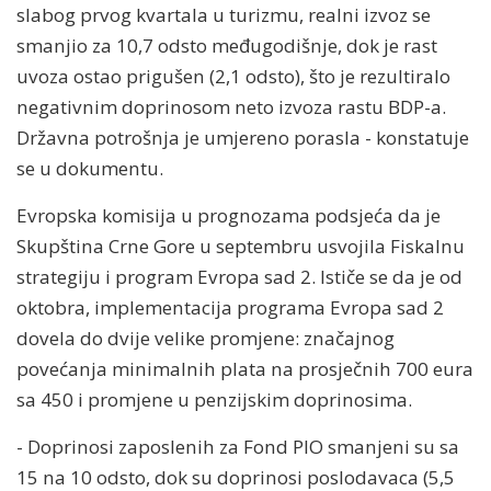
slabog prvog kvartala u turizmu, realni izvoz se
smanjio za 10,7 odsto međugodišnje, dok je rast
uvoza ostao prigušen (2,1 odsto), što je rezultiralo
negativnim doprinosom neto izvoza rastu BDP-a.
Državna potrošnja je umjereno porasla - konstatuje
se u dokumentu.
Evropska komisija u prognozama podsjeća da je
Skupština Crne Gore u septembru usvojila Fiskalnu
strategiju i program Evropa sad 2. Ističe se da je od
oktobra, implementacija programa Evropa sad 2
dovela do dvije velike promjene: značajnog
povećanja minimalnih plata na prosječnih 700 eura
sa 450 i promjene u penzijskim doprinosima.
- Doprinosi zaposlenih za Fond PIO smanjeni su sa
15 na 10 odsto, dok su doprinosi poslodavaca (5,5