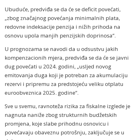
Ubuduće, predviđa se da će se deficit povećati,
„zbog značajnog povećanja minimalnih plata,
redovne indeksacije penzija i nižih prihoda na
osnovu upola manjih penzijskih doprinosa“.
U prognozama se navodi da u odsustvu jakih
kompenzacionih mjera, predviđa se da će se javni
dug povećati u 2024. godini, „usljed novog
emitovanja duga koji je potreban za akumulaciju
rezervi i pripremu za predstojeću veliku otplatu
euroobveznica 2025. godine“.
Sve u svemu, ravnoteža rizika za fiskalne izglede je
nagnuta naniže zbog strukturnih budžetskih
promjena, koje slabe prihodnu osnovicu i
povećavaju obaveznu potrošnju, zaključuje se u