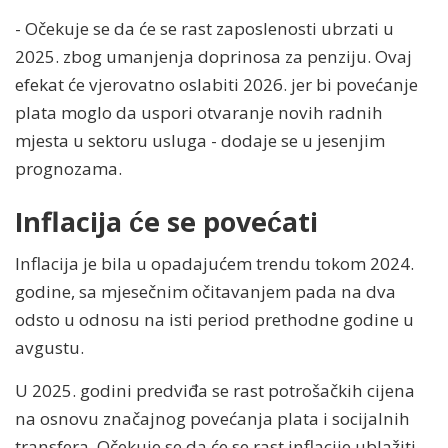
- Očekuje se da će se rast zaposlenosti ubrzati u
2025. zbog umanjenja doprinosa za penziju. Ovaj
efekat će vjerovatno oslabiti 2026. jer bi povećanje
plata moglo da uspori otvaranje novih radnih
mjesta u sektoru usluga - dodaje se u jesenjim
prognozama.
Inflacija će se povećati
Inflacija je bila u opadajućem trendu tokom 2024.
godine, sa mjesečnim očitavanjem pada na dva
odsto u odnosu na isti period prethodne godine u
avgustu.
U 2025. godini predviđa se rast potrošačkih cijena
na osnovu značajnog povećanja plata i socijalnih
transfera. Očekuje se da će se rast inflacije ublažiti