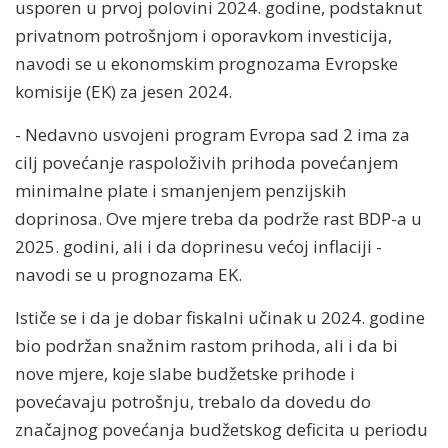
usporen u prvoj polovini 2024. godine, podstaknut
privatnom potrošnjom i oporavkom investicija,
navodi se u ekonomskim prognozama Evropske
komisije (EK) za jesen 2024.
- Nedavno usvojeni program Evropa sad 2 ima za
cilj povećanje raspoloživih prihoda povećanjem
minimalne plate i smanjenjem penzijskih
doprinosa. Ove mjere treba da podrže rast BDP-a u
2025. godini, ali i da doprinesu većoj inflaciji -
navodi se u prognozama EK.
Ističe se i da je dobar fiskalni učinak u 2024. godine
bio podržan snažnim rastom prihoda, ali i da bi
nove mjere, koje slabe budžetske prihode i
povećavaju potrošnju, trebalo da dovedu do
značajnog povećanja budžetskog deficita u periodu