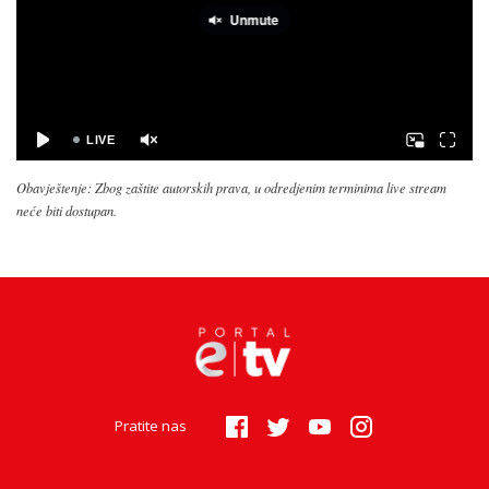
Obavještenje: Zbog zaštite autorskih prava, u odredjenim terminima live stream
neće biti dostupan.
Pratite nas