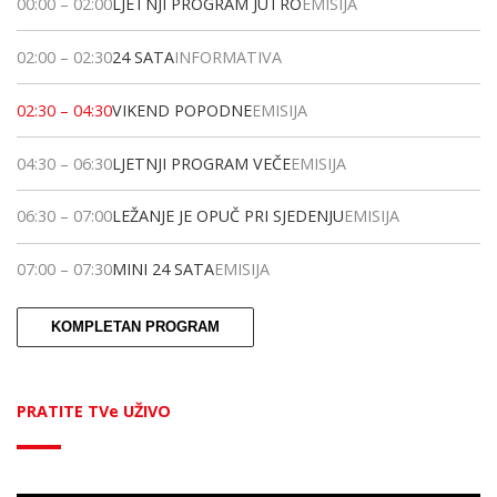
00:00
–
02:00
LJETNJI PROGRAM JUTRO
EMISIJA
02:00
–
02:30
24 SATA
INFORMATIVA
02:30
–
04:30
VIKEND POPODNE
EMISIJA
04:30
–
06:30
LJETNJI PROGRAM VEČE
EMISIJA
06:30
–
07:00
LEŽANJE JE OPUČ PRI SJEDENJU
EMISIJA
07:00
–
07:30
MINI 24 SATA
EMISIJA
KOMPLETAN PROGRAM
PRATITE TVe UŽIVO