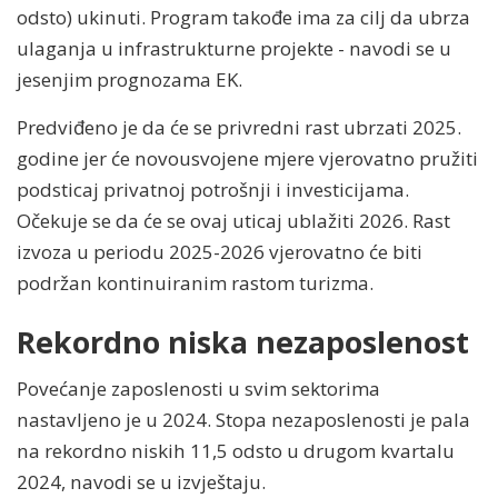
odsto) ukinuti. Program takođe ima za cilj da ubrza
ulaganja u infrastrukturne projekte - navodi se u
jesenjim prognozama EK.
Predviđeno je da će se privredni rast ubrzati 2025.
godine jer će novousvojene mjere vjerovatno pružiti
podsticaj privatnoj potrošnji i investicijama.
Očekuje se da će se ovaj uticaj ublažiti 2026. Rast
izvoza u periodu 2025-2026 vjerovatno će biti
podržan kontinuiranim rastom turizma.
Rekordno niska nezaposlenost
Povećanje zaposlenosti u svim sektorima
nastavljeno je u 2024. Stopa nezaposlenosti je pala
na rekordno niskih 11,5 odsto u drugom kvartalu
2024, navodi se u izvještaju.