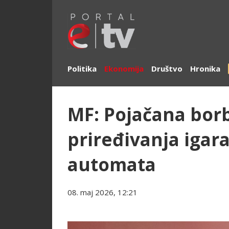
Politika
Ekonomija
Društvo
Hronika
MF: Pojačana borb
priređivanja igar
automata
08. maj 2026, 12:21