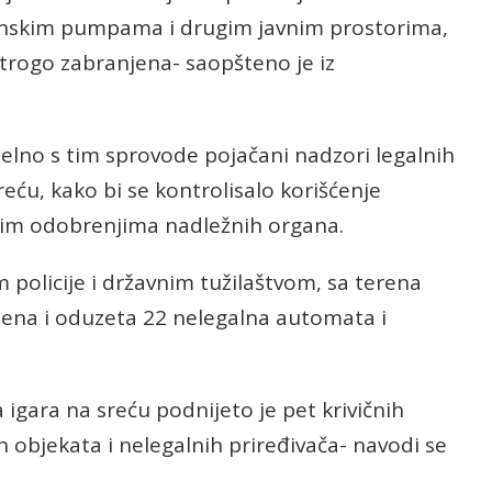
zinskim pumpama i drugim javnim prostorima,
trogo zabranjena- saopšteno je iz
ralelno s tim sprovode pojačani nadzori legalnih
reću, kako bi se kontrolisalo korišćenje
tim odobrenjima nadležnih organa.
policije i državnim tužilaštvom, sa terena
jena i oduzeta 22 nelegalna automata i
igara na sreću podnijeto je pet krivičnih
ih objekata i nelegalnih priređivača- navodi se