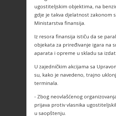
ugostiteljskim objektima, na ben
gdje je takva djelatnost zakonom s
Ministarstva finansija.
Iz resora finansija ističu da se pa
objekata za priređivanje igara na s
aparata i opreme u skladu sa izda
U zajedničkim akcijama sa Upravom 
su, kako je navedeno, trajno uklon
terminala.
- Zbog neovlašćenog organizovanja 
prijava protiv vlasnika ugostiteljsk
u saopštenju.