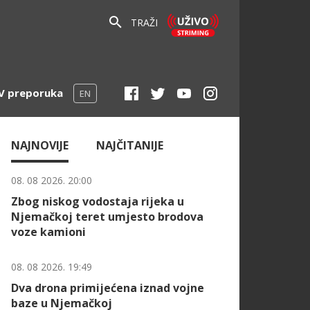
TRAŽI
V preporuka
EN
NAJNOVIJE
NAJČITANIJE
08. 08 2026. 20:00
Zbog niskog vodostaja rijeka u
Njemačkoj teret umjesto brodova
voze kamioni
08. 08 2026. 19:49
Dva drona primijećena iznad vojne
baze u Njemačkoj