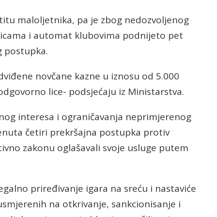
titu maloljetnika, pa je zbog nedozvoljenog
onicama i automat klubovima podnijeto pet
g postupka.
dviđene novčane kazne u iznosu od 5.000
 odgovorno lice- podsjećaju iz Ministarstva.
javnog interesa i ograničavanja neprimjerenog
nuta četiri prekršajna postupka protiv
rotivno zakonu oglašavali svoje usluge putem
legalno priređivanje igara na sreću i nastaviće
mjerenih na otkrivanje, sankcionisanje i