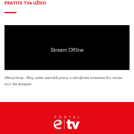
PRATITE TVe UŽIVO
Obavještenje: Zbog zaštite autorskih prava, u odredjenim terminima live stream
neće biti dostupan.