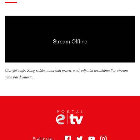
Obavještenje: Zbog zaštite autorskih prava, u odredjenim terminima live stream
neće biti dostupan.
Pratite nas