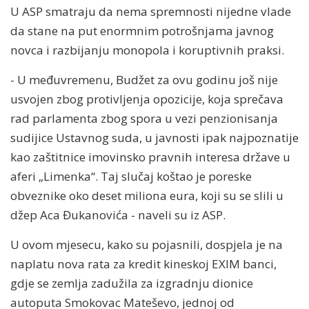
U ASP smatraju da nema spremnosti nijedne vlade
da stane na put enormnim potrošnjama javnog
novca i razbijanju monopola i koruptivnih praksi.
- U međuvremenu, Budžet za ovu godinu još nije
usvojen zbog protivljenja opozicije, koja sprečava
rad parlamenta zbog spora u vezi penzionisanja
sudijice Ustavnog suda, u javnosti ipak najpoznatije
kao zaštitnice imovinsko pravnih interesa države u
aferi „Limenka“. Taj slučaj koštao je poreske
obveznike oko deset miliona eura, koji su se slili u
džep Aca Đukanovića - naveli su iz ASP.
U ovom mjesecu, kako su pojasnili, dospjela je na
naplatu nova rata za kredit kineskoj EXIM banci,
gdje se zemlja zadužila za izgradnju dionice
autoputa Smokovac Mateševo, jednoj od