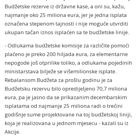
Budžetske rezerve iz državne kase, a oni su, kažu,
najmanje oko 25 miliona eura, jer je jedna isplata
označena stepenom tajnosti i nije moguće utvrditi
ukupan tačan iznos isplaćen sa te budžetske linije.
- Odlukama budžetske komisije za različite pomoći
plaćeno je preko 200 hiljada eura, za elementarne
nepogode još otprilike toliko, a odlukama pojedinih
ministarstava bilježe se višemilionske isplate.
Rebalansom Budžeta za prošlu godinu je za
Budžetsku rezervu bilo opredijeljeno 70,7 miliona
eura, pa je jasno da se prikazanim decembarskim
isplatama od najmanje 25 miliona radi o trećini
godišnje sume projektovane na toj budžetskoj liniji,
koja je realizovana u jednom mjesecu - kazali su iz
Akcije.