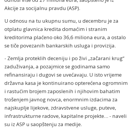
Akcije za socijalnu pravdu (ASP).
U odnosu na tu ukupnu sumu, u decembru je za
otplatu glavnica kredita domaćim i stranim
kreditorima plaćeno oko 36,6 miliona eura, a ostalo
se tiče povezanih bankarskih usluga i provizija.
- Zemlja proteklih deceniju i po živi „začarani krug“
zaduživanja, a pozajmice se godinama samo
refinansiraju i dugovi se uvećavaju. U isto vrijeme
državna kasa je kontinuirano opterećena ogromnim
i rastućim brojem zaposlenih i njihovim bahatim
trošenjem javnog novca, enormnim izdacima za
najskuplje lijekove, zdravstvene usluge, puteve,
infrastrukturne radove, kapitalne projekte… - naveli
su iz ASP u saopštenju za medije.