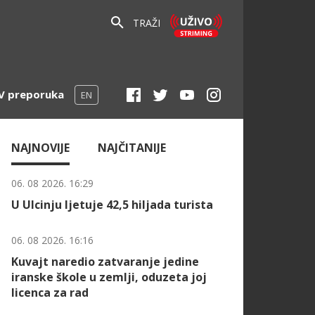
TRAŽI
V preporuka
EN
NAJNOVIJE
NAJČITANIJE
06. 08 2026. 16:29
U Ulcinju ljetuje 42,5 hiljada turista
06. 08 2026. 16:16
Kuvajt naredio zatvaranje jedine
iranske škole u zemlji, oduzeta joj
licenca za rad