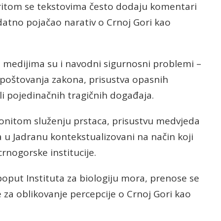
Pritom se tekstovima često dodaju komentari
datno pojačao narativ o Crnoj Gori kao
 medijima su i navodni sigurnosni problemi –
epoštovanja zakona, prisustva opasnih
ili pojedinačnih tragičnih događaja.
konitom služenju prstaca, prisustvu medvjeda
a u Jadranu kontekstualizovani na način koji
crnogorske institucije.
, poput Instituta za biologiju mora, prenose se
te za oblikovanje percepcije o Crnoj Gori kao