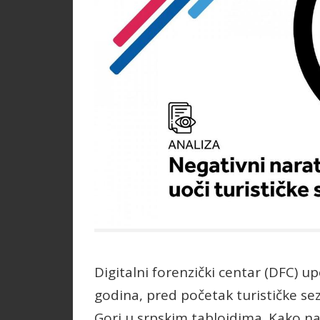
Digitalni forenzički centar (DFC) up
godina, pred početak turističke sez
Gori u srpskim tabloidima. Kako nav