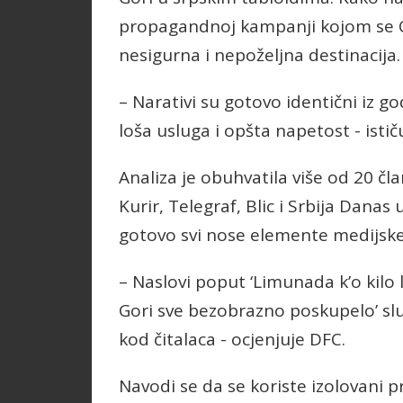
propagandnoj kampanji kojom se Cr
nesigurna i nepoželjna destinacija.
– Narativi su gotovo identični iz g
loša usluga i opšta napetost - istič
Analiza je obuhvatila više od 20 čl
Kurir, Telegraf, Blic i Srbija Danas
gotovo svi nose elemente medijske 
– Naslovi poput ‘Limunada k’o kilo l
Gori sve bezobrazno poskupelo’ slu
kod čitalaca - ocjenjuje DFC.
Navodi se da se koriste izolovani p