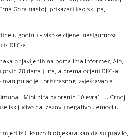
na Gora nastoji prikazati kao skupa,
odine u godinu – visoke cijene, nesigurnost,
u iz DFC-a.
anaka objavljenih na portalima Informer, Alo,
 u prvih 20 dana juna, a prema ocjeni DFC-a,
manipulacije i pristrasnog izvještavanja.
imuna’, ‘Mini pica paprenih 10 evra’ i ‘U Crnoj
že isključivo da izazovu negativnu emociju
rimjeri iz luksuznih objekata kao da su pravilo,