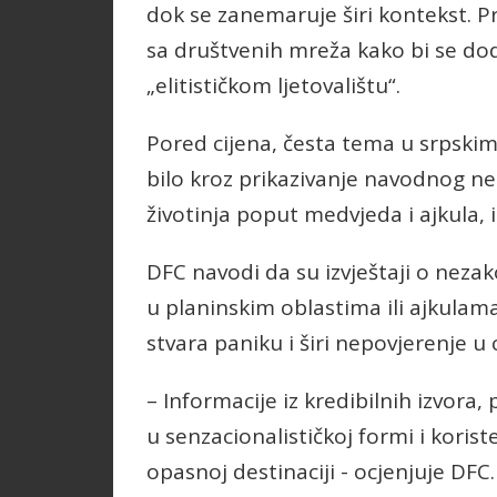
dok se zanemaruje širi kontekst. 
sa društvenih mreža kako bi se do
„elitističkom ljetovalištu“.
Pored cijena, česta tema u srpskim
bilo kroz prikazivanje navodnog n
životinja poput medvjeda i ajkula, 
DFC navodi da su izvještaji o neza
u planinskim oblastima ili ajkulam
stvara paniku i širi nepovjerenje u 
– Informacije iz kredibilnih izvora
u senzacionalističkoj formi i koris
opasnoj destinaciji - ocjenjuje DFC.