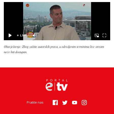
Obavještenje: Zbog zaštite autorskih prava, u odredjenim terminima live stream
neće biti dostupan.
Pratite nas