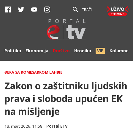
TRAŽI
Politika
Ekonomija
Društvo
Hronika
VIP
Kolumne
ĐEKA SA KOMESARKOM LAHBIB
Zakon o zaštitniku ljudskih
prava i sloboda upućen EK
na mišljenje
13. mart 2026, 11:58
Portal ETV