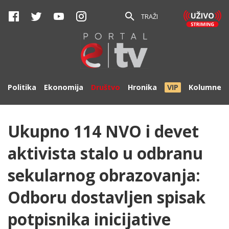
TRAŽI
Politika
Ekonomija
Društvo
Hronika
VIP
Kolumne
Ukupno 114 NVO i devet
aktivista stalo u odbranu
sekularnog obrazovanja:
Odboru dostavljen spisak
potpisnika inicijative