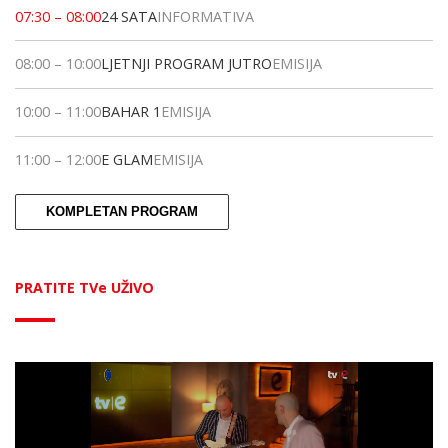
07:30
–
08:00
24 SATA
INFORMATIVA
08:00
–
10:00
LJETNJI PROGRAM JUTRO
EMISIJA
10:00
–
11:00
BAHAR 1
EMISIJA
11:00
–
12:00
E GLAM
EMISIJA
KOMPLETAN PROGRAM
PRATITE TVe UŽIVO