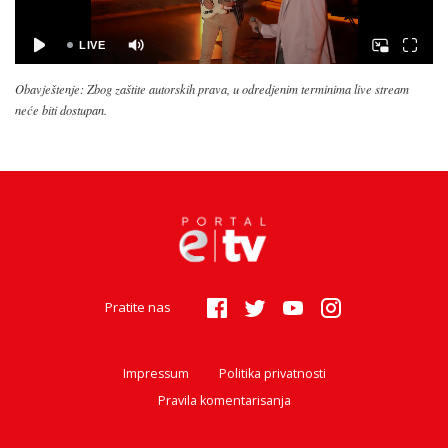
Obavještenje: Zbog zaštite autorskih prava, u odredjenim terminima live stream
neće biti dostupan.
Pratite nas
Impressum
Politika privatnosti
Pravila komentarisanja