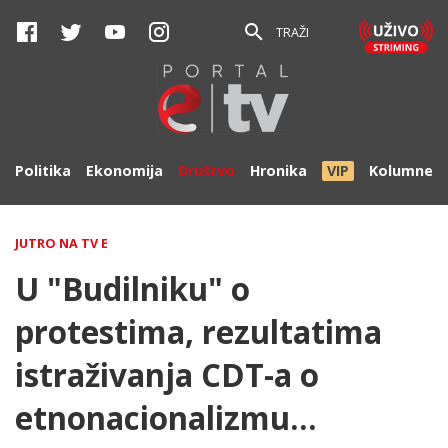
TRAŽI
Politika
Ekonomija
Društvo
Hronika
VIP
Kolumne
JUTRO NA TV E
U "Budilniku" o
protestima, rezultatima
istraživanja CDT-a o
etnonacionalizmu...