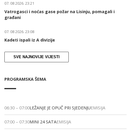
07. 08 2026. 23:21
Vatrogasci i noćas gase požar na Lisinju, pomagali i
građani
07. 08 2026. 23:08
Kadeti ispali iz A divizije
SVE NAJNOVIJE VIJESTI
PROGRAMSKA ŠEMA
06:30
–
07:00
LEŽANJE JE OPUČ PRI SJEDENJU
EMISIJA
07:00
–
07:30
MINI 24 SATA
EMISIJA