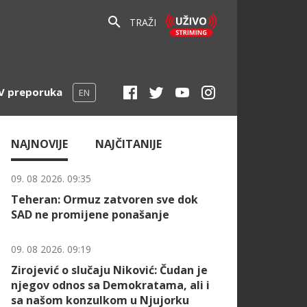
TRAŽI
V preporuka
EN
NAJNOVIJE
NAJČITANIJE
09. 08 2026. 09:35
Teheran: Ormuz zatvoren sve dok
SAD ne promijene ponašanje
09. 08 2026. 09:19
Zirojević o slučaju Niković: Čudan je
njegov odnos sa Demokratama, ali i
sa našom konzulkom u Njujorku