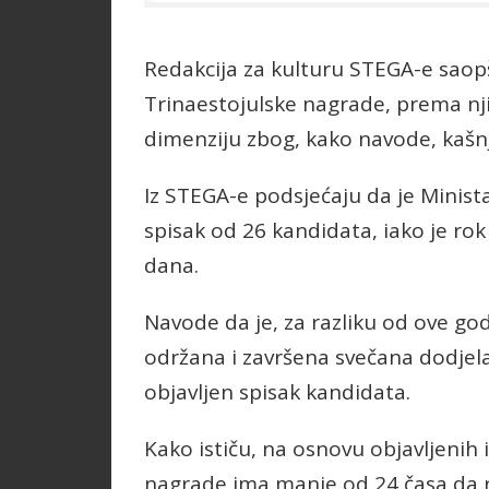
Redakcija za kulturu STEGA-e saopš
Trinaestojulske nagrade, prema nj
dimenziju zbog, kako navode, kašnje
Iz STEGA-e podsjećaju da je Minista
spisak od 26 kandidata, iako je rok
dana.
Navode da je, za razliku od ove go
održana i završena svečana dodjela
objavljen spisak kandidata.
Kako ističu, na osnovu objavljenih 
nagrade ima manje od 24 časa da r