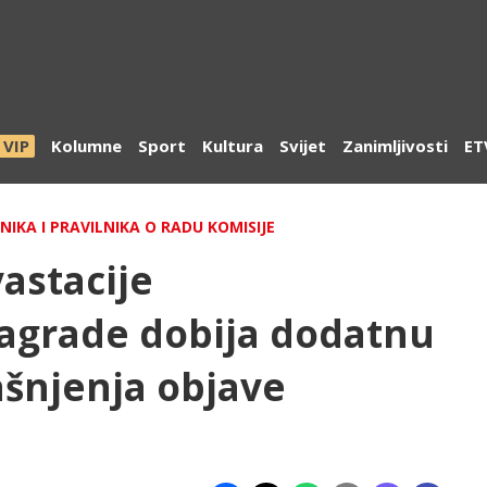
VIP
Kolumne
Sport
Kultura
Svijet
Zanimljivosti
ET
NIKA I PRAVILNIKA O RADU KOMISIJE
astacije
nagrade dobija dodatnu
ašnjenja objave