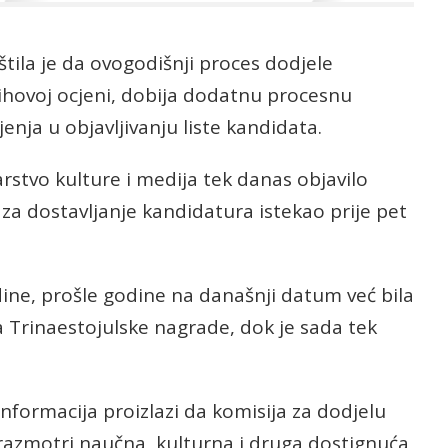
tila je da ovogodišnji proces dodjele
ihovoj ocjeni, dobija dodatnu procesnu
nja u objavljivanju liste kandidata.
rstvo kulture i medija tek danas objavilo
 za dostavljanje kandidatura istekao prije pet
dine, prošle godine na današnji datum već bila
 Trinaestojulske nagrade, dok je sada tek
informacija proizlazi da komisija za dodjelu
azmotri naučna, kulturna i druga dostignuća