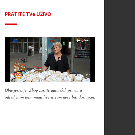
PRATITE TVe UŽIVO
Obavještenje: Zbog zaštite autorskih prava, u
odredjenim terminima live stream neće biti dostupan.