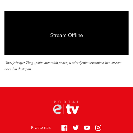
Obavještenje: Zbog zaštite autorskih prava, u odredjenim terminima live stream
neće biti dostupan.
Pratite nas