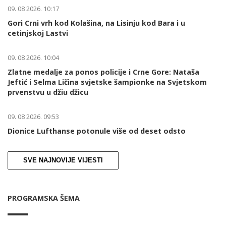
09. 08 2026. 10:17
Gori Crni vrh kod Kolašina, na Lisinju kod Bara i u
cetinjskoj Lastvi
09. 08 2026. 10:04
Zlatne medalje za ponos policije i Crne Gore: Nataša
Jeftić i Selma Ličina svjetske šampionke na Svjetskom
prvenstvu u džiu džicu
09. 08 2026. 09:53
Dionice Lufthanse potonule više od deset odsto
SVE NAJNOVIJE VIJESTI
PROGRAMSKA ŠEMA