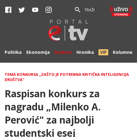
TRAŽI
Politika
Ekonomija
Društvo
Hronika
VIP
Kolumne
TEMA KONKURSA „ZAŠTO JE POTREBNA KRITIČKA INTELIGENCIJA
DRUŠTVA"
Raspisan konkurs za
nagradu „Milenko A.
Perović" za najbolji
studentski esej