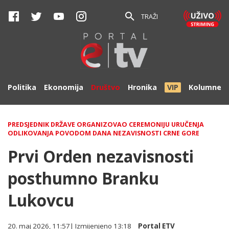
TRAŽI
Politika
Ekonomija
Društvo
Hronika
VIP
Kolumne
PREDSJEDNIK DRŽAVE ORGANIZOVAO CEREMONIJU URUČENJA
ODLIKOVANJA POVODOM DANA NEZAVISNOSTI CRNE GORE
Prvi Orden nezavisnosti
posthumno Branku
Lukovcu
20. maj 2026, 11:57
| Izmijenjeno
13:18
Portal ETV