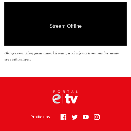
Obavještenje: Zbog zaštite autorskih prava, u odredjenim terminima live stream
neće biti dostupan.
Pratite nas