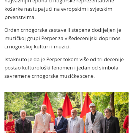
najvažnijih epoha crnogorske reprezentativne
košarke nastupajući na evropskim i svjetskim
prvenstvima.
Orden crnogorske zastave II stepena dodijeljen je
muzičkoj grupi Perper za višedecenijski doprinos
crnogorskoj kulturi i muzici.
Istaknuto je da je Perper tokom više od tri decenije
postao kulturološki fenomen i jedan od simbola
savremene crnogorske muzičke scene.