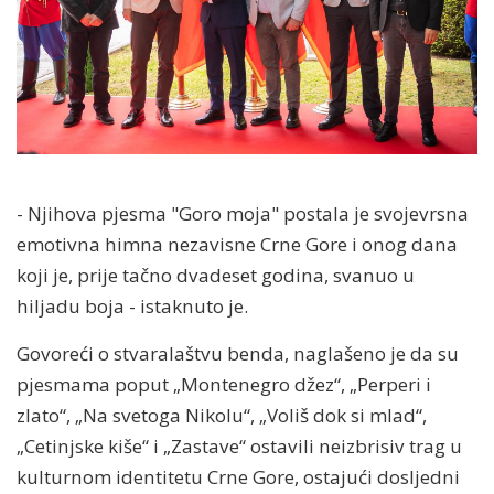
- Njihova pjesma "Goro moja" postala je svojevrsna
emotivna himna nezavisne Crne Gore i onog dana
koji je, prije tačno dvadeset godina, svanuo u
hiljadu boja - istaknuto je.
Govoreći o stvaralaštvu benda, naglašeno je da su
pjesmama poput „Montenegro džez“, „Perperi i
zlato“, „Na svetoga Nikolu“, „Voliš dok si mlad“,
„Cetinjske kiše“ i „Zastave“ ostavili neizbrisiv trag u
kulturnom identitetu Crne Gore, ostajući dosljedni