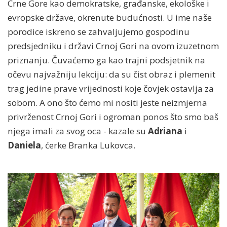
Crne Gore kao demokratske, građanske, ekološke i
evropske države, okrenute budućnosti. U ime naše
porodice iskreno se zahvaljujemo gospodinu
predsjedniku i državi Crnoj Gori na ovom izuzetnom
priznanju. Čuvaćemo ga kao trajni podsjetnik na
očevu najvažniju lekciju: da su čist obraz i plemenit
trag jedine prave vrijednosti koje čovjek ostavlja za
sobom. A ono što ćemo mi nositi jeste neizmjerna
privrženost Crnoj Gori i ogroman ponos što smo baš
njega imali za svog oca - kazale su
Adriana
i
Daniela
, ćerke Branka Lukovca.