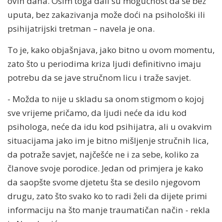
ovih dana. Osim toga dali su mogućnost da se bez
uputa, bez zakazivanja može doći na psihološki ili
psihijatrijski tretman – navela je ona.
To je, kako objašnjava, jako bitno u ovom momentu,
zato što u periodima kriza ljudi definitivno imaju
potrebu da se jave stručnom licu i traže savjet.
- Možda to nije u skladu sa onom stigmom o kojoj
sve vrijeme pričamo, da ljudi neće da idu kod
psihologa, neće da idu kod psihijatra, ali u ovakvim
situacijama jako im je bitno mišljenje stručnih lica,
da potraže savjet, najčešće ne i za sebe, koliko za
članove svoje porodice. Jedan od primjera je kako
da saopšte svome djetetu šta se desilo njegovom
drugu, zato što svako ko to radi želi da dijete primi
informaciju na što manje traumatičan način - rekla