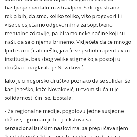
bavljenje mentalnim zdravljem. S druge strane,
rekla bih, da smo, koliko toliko, više progovorili i
više se osjećamo odgovornima za sopstveno
mentalno zdravlje, pa biramo neke načine koji su
naši, da se o njemu brinemo. Vidjećete da će mnogo
ljudi sami čitati nešto, javiće se psihoterapeutu van
institucije, baš zbog velike stigme koja postoji u
društvu - naglasila je Novaković.
Iako je crnogorsko društvo poznato da se solidariše
kad je teško, kaže Novaković, u ovom slučaju je
solidarnost, čini se, izostala.
- Za regionalne medije, pogotovu jedne susjedne
države, ogroman je broj tekstova sa
senzacionalističkim naslovima, sa prepričavanjem
životnih priča žrtava ove tragedije, kao da su se