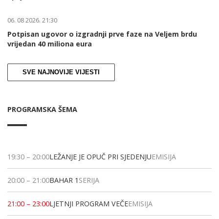
06. 08 2026. 21:30
Potpisan ugovor o izgradnji prve faze na Veljem brdu
vrijedan 40 miliona eura
SVE NAJNOVIJE VIJESTI
PROGRAMSKA ŠEMA
19:30
–
20:00
LEŽANJE JE OPUČ PRI SJEDENJU
EMISIJA
20:00
–
21:00
BAHAR 1
SERIJA
21:00
–
23:00
LJETNJI PROGRAM VEČE
EMISIJA