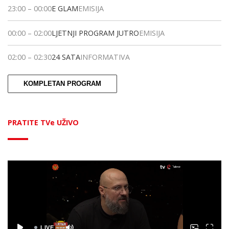
23:00
–
00:00
E GLAM
EMISIJA
00:00
–
02:00
LJETNJI PROGRAM JUTRO
EMISIJA
02:00
–
02:30
24 SATA
INFORMATIVA
KOMPLETAN PROGRAM
PRATITE TVe UŽIVO