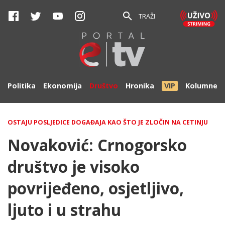
TRAŽI
Politika
Ekonomija
Društvo
Hronika
VIP
Kolumne
OSTAJU POSLJEDICE DOGAĐAJA KAO ŠTO JE ZLOČIN NA CETINJU
Novaković: Crnogorsko
društvo je visoko
povrijeđeno, osjetljivo,
ljuto i u strahu