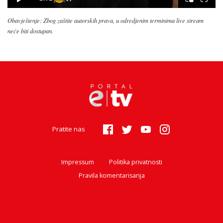
Obavještenje: Zbog zaštite autorskih prava, u odredjenim terminima live stream
neće biti dostupan.
Pratite nas
Impressum
Politika privatnosti
Pravila komentarisanja