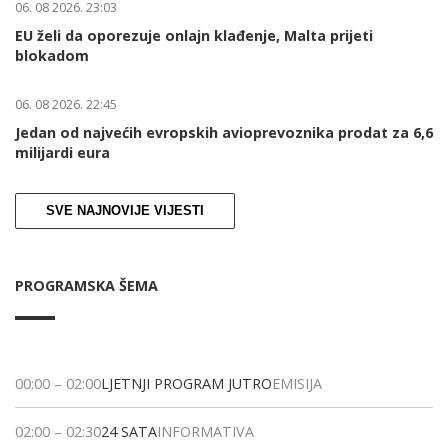
06. 08 2026. 23:03
EU želi da oporezuje onlajn klađenje, Malta prijeti
blokadom
06. 08 2026. 22:45
Jedan od najvećih evropskih avioprevoznika prodat za 6,6
milijardi eura
SVE NAJNOVIJE VIJESTI
PROGRAMSKA ŠEMA
00:00
–
02:00
LJETNJI PROGRAM JUTRO
EMISIJA
02:00
–
02:30
24 SATA
INFORMATIVA