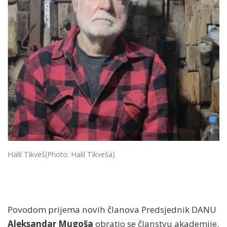
Halil Tikveš
(Photo: Halil Tikveša)
Povodom prijema novih članova Predsjednik DANU
Aleksandar Mugoša
obratio se članstvu akademije.