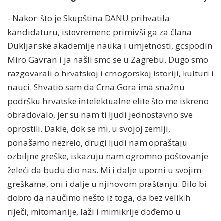
- Nakon što je Skupština DANU prihvatila
kandidaturu, istovremeno primivši ga za člana
Dukljanske akademije nauka i umjetnosti, gospodin
Miro Gavran i ja našli smo se u Zagrebu. Dugo smo
razgovarali o hrvatskoj i crnogorskoj istoriji, kulturi i
nauci. Shvatio sam da Crna Gora ima snažnu
podršku hrvatske intelektualne elite što me iskreno
obradovalo, jer su nam ti ljudi jednostavno sve
oprostili. Dakle, dok se mi, u svojoj zemlji,
ponašamo nezrelo, drugi ljudi nam opraštaju
ozbiljne greške, iskazuju nam ogromno poštovanje
želeći da budu dio nas. Mi i dalje uporni u svojim
greškama, oni i dalje u njihovom praštanju. Bilo bi
dobro da naučimo nešto iz toga, da bez velikih
riječi, mitomanije, laži i mimikrije dođemo u