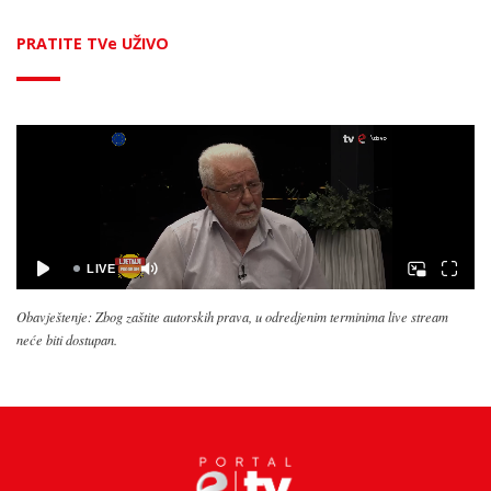
PRATITE TVe UŽIVO
Obavještenje: Zbog zaštite autorskih prava, u odredjenim terminima live stream
neće biti dostupan.