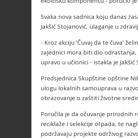
ekološku komponentu - poručio je
Svaka nova sadnica koju danas zas
Jakšić Stojanović, ulaganje u zdrav
- Kroz akciju 'Čuvaj da te čuva' že
zajednici mora biti dio odrastanja,
upravo u učionici - istakla je Jakšić
Predsjednica Skupštine opštine Nikši
ulogu lokalnih samouprava u razvoj
obrazovanje o zaštiti životne sred
Poručila je da očuvanje prirodnih r
reciklaže i selekcije otpada, te nagl
podržavaju projekte održivog razvo