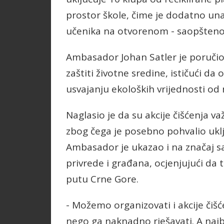
prostor škole, čime je dodatno una
učenika na otvorenom - saopšteno 
Ambasador Johan Satler je poručio 
zaštiti životne sredine, ističući d
usvajanju ekoloških vrijednosti od 
Naglasio je da su akcije čišćenja va
zbog čega je posebno pohvalio ukl
Ambasador je ukazao i na značaj sar
privrede i građana, ocjenjujući da 
putu Crne Gore.
- Možemo organizovati i akcije čišć
nego ga naknadno rješavati. A najbol