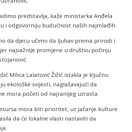
 Goranović.
adimo predstavlja, kaže ministarka Anđela
iju i odgovorniju budućnost naših najmlađih.
limo da djecu učimo da ljubav prema prirodi i
 jer najvažnije promjene u društvu počinju
 Stojanović.
ć Milica Lalatović Žižić istakla je ključnu
u ekološke svijesti, naglašavajući da
ine mora početi od najranijeg uzrasta.
esursa mora biti prioritet, uz jačanje kulture
asila da će lokalne vlasti nastaviti da
ja.