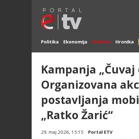
Politika
Ekonomija
Društvo
Hronika
Kampanja „Čuvaj d
Organizovana akci
postavljanja mobi
„Ratko Žarić“
29. maj 2026, 15:15
Portal ETV