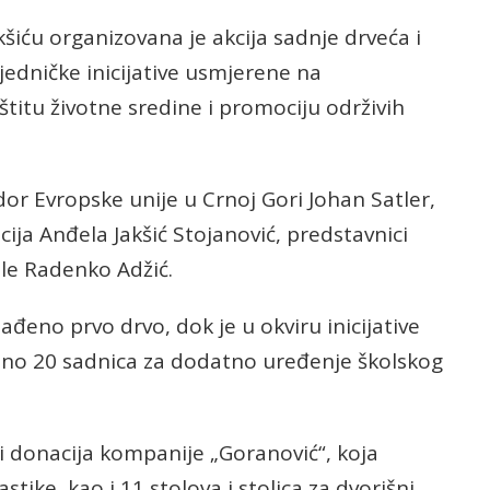
kšiću organizovana je akcija sadnje drveća i
ajedničke inicijative usmjerene na
titu životne sredine i promociju održivih
r Evropske unije u Crnoj Gori Johan Satler,
cija Anđela Jakšić Stojanović, predstavnici
le Radenko Adžić.
eno prvo drvo, dok je u okviru inicijative
no 20 sadnica za dodatno uređenje školskog
 i donacija kompanije „Goranović“, koja
stike, kao i 11 stolova i stolica za dvorišni