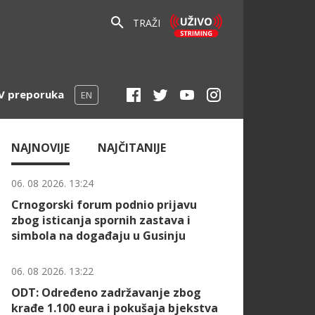
TRAŽI
V preporuka
EN
NAJNOVIJE
NAJČITANIJE
06. 08 2026. 13:24
Crnogorski forum podnio prijavu
zbog isticanja spornih zastava i
simbola na događaju u Gusinju
06. 08 2026. 13:22
ODT: Određeno zadržavanje zbog
krađe 1.100 eura i pokušaja bjekstva