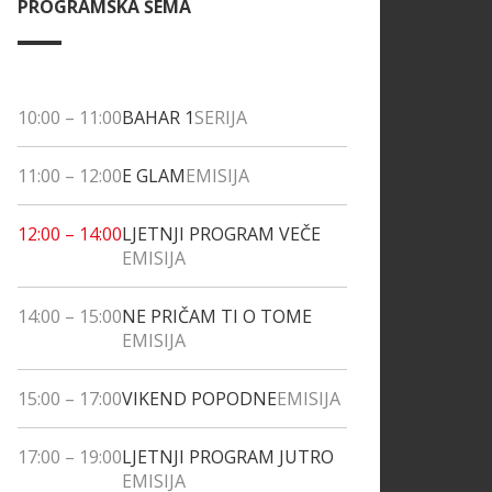
PROGRAMSKA ŠEMA
10:00
–
11:00
BAHAR 1
SERIJA
11:00
–
12:00
E GLAM
EMISIJA
12:00
–
14:00
LJETNJI PROGRAM VEČE
EMISIJA
14:00
–
15:00
NE PRIČAM TI O TOME
EMISIJA
15:00
–
17:00
VIKEND POPODNE
EMISIJA
17:00
–
19:00
LJETNJI PROGRAM JUTRO
EMISIJA