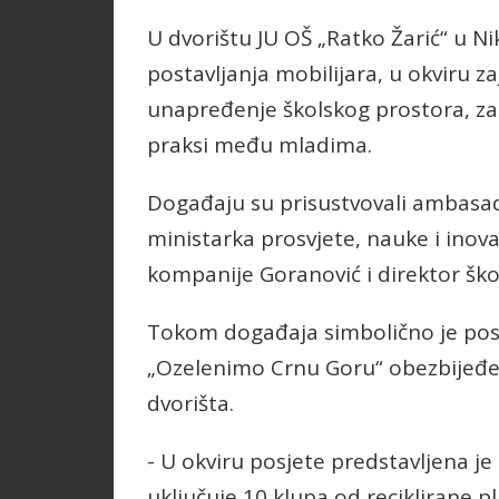
U dvorištu JU OŠ „Ratko Žarić“ u Ni
postavljanja mobilijara, u okviru z
unapređenje školskog prostora, zaš
praksi među mladima.
Događaju su prisustvovali ambasado
ministarka prosvjete, nauke i inova
kompanije Goranović i direktor ško
Tokom događaja simbolično je posađ
„Ozelenimo Crnu Goru“ obezbijeđe
dvorišta.
- U okviru posjete predstavljena je
uključuje 10 klupa od reciklirane pla