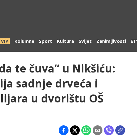
VIP
Kolumne
Sport
Kultura
Svijet
Zanimljivosti
ET
a te čuva“ u Nikšiću:
ja sadnje drveća i
lijara u dvorištu OŠ