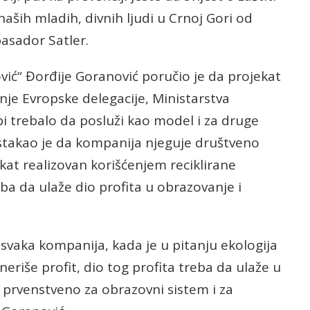
ših mladih, divnih ljudi u Crnoj Gori od
basador Satler.
vić“ Đorđije Goranović poručio je da projekat
nje Evropske delegacije, Ministarstva
 bi trebalo da posluži kao model i za druge
 Istakao je da kompanija njeguje društveno
kat realizovan korišćenjem reciklirane
eba da ulaže dio profita u obrazovanje i
 svaka kompanija, kada je u pitanju ekologija
eneriše profit, dio tog profita treba da ulaže u
, prvenstveno za obrazovni sistem i za