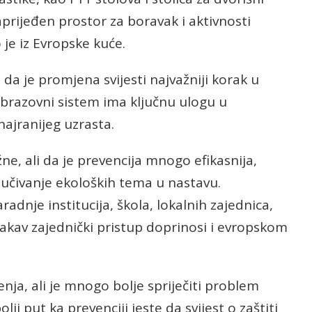
prijeđen prostor za boravak i aktivnosti
je iz Evropske kuće.
da je promjena svijesti najvažniji korak u
a obrazovni sistem ima ključnu ulogu u
najranijeg uzrasta.
žne, ali da je prevencija mnogo efikasnija,
jučivanje ekoloških tema u nastavu.
adnje institucija, škola, lokalnih zajednica,
takav zajednički pristup doprinosi i evropskom
enja, ali je mnogo bolje spriječiti problem
ji put ka prevenciji jeste da svijest o zaštiti