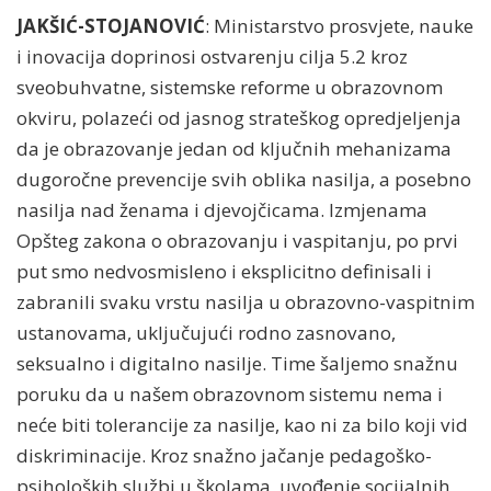
JAKŠIĆ-STOJANOVIĆ
: Ministarstvo prosvjete, nauke
i inovacija doprinosi ostvarenju cilja 5.2 kroz
sveobuhvatne, sistemske reforme u obrazovnom
okviru, polazeći od jasnog strateškog opredjeljenja
da je obrazovanje jedan od ključnih mehanizama
dugoročne prevencije svih oblika nasilja, a posebno
nasilja nad ženama i djevojčicama. Izmjenama
Opšteg zakona o obrazovanju i vaspitanju, po prvi
put smo nedvosmisleno i eksplicitno definisali i
zabranili svaku vrstu nasilja u obrazovno-vaspitnim
ustanovama, uključujući rodno zasnovano,
seksualno i digitalno nasilje. Time šaljemo snažnu
poruku da u našem obrazovnom sistemu nema i
neće biti tolerancije za nasilje, kao ni za bilo koji vid
diskriminacije. Kroz snažno jačanje pedagoško-
psiholoških službi u školama, uvođenje socijalnih