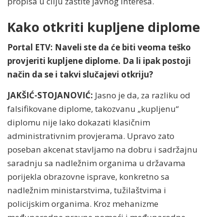
propisa u cilju zaštite javnog interesa.
Kako otkriti kupljene diplome
Portal ETV: Naveli ste da će biti veoma teško
provjeriti kupljene diplome. Da li ipak postoji
način da se i takvi slučajevi otkriju?
JAKŠIĆ-STOJANOVIĆ:
Jasno je da, za razliku od
falsifikovane diplome, takozvanu „kupljenu“
diplomu nije lako dokazati klasičnim
administrativnim provjerama. Upravo zato
poseban akcenat stavljamo na dobru i sadržajnu
saradnju sa nadležnim organima u državama
porijekla obrazovne isprave, konkretno sa
nadležnim ministarstvima, tužilaštvima i
policijskim organima. Kroz mehanizme