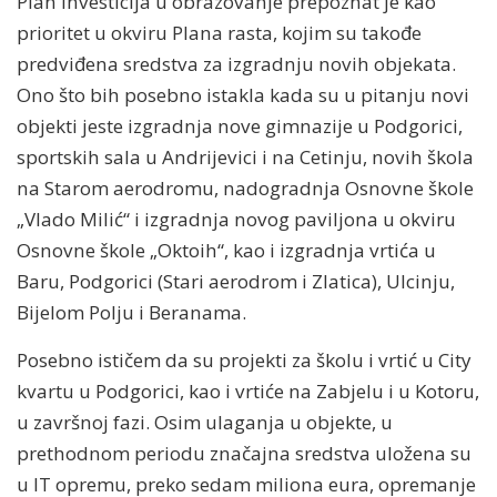
Plan investicija u obrazovanje prepoznat je kao
prioritet u okviru Plana rasta, kojim su takođe
predviđena sredstva za izgradnju novih objekata.
Ono što bih posebno istakla kada su u pitanju novi
objekti jeste izgradnja nove gimnazije u Podgorici,
sportskih sala u Andrijevici i na Cetinju, novih škola
na Starom aerodromu, nadogradnja Osnovne škole
„Vlado Milić“ i izgradnja novog paviljona u okviru
Osnovne škole „Oktoih“, kao i izgradnja vrtića u
Baru, Podgorici (Stari aerodrom i Zlatica), Ulcinju,
Bijelom Polju i Beranama.
Posebno ističem da su projekti za školu i vrtić u City
kvartu u Podgorici, kao i vrtiće na Zabjelu i u Kotoru,
u završnoj fazi. Osim ulaganja u objekte, u
prethodnom periodu značajna sredstva uložena su
u IT opremu, preko sedam miliona eura, opremanje