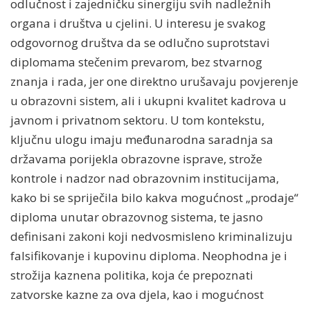
odlučnost i zajedničku sinergiju svih nadležnih
organa i društva u cjelini. U interesu je svakog
odgovornog društva da se odlučno suprotstavi
diplomama stečenim prevarom, bez stvarnog
znanja i rada, jer one direktno urušavaju povjerenje
u obrazovni sistem, ali i ukupni kvalitet kadrova u
javnom i privatnom sektoru. U tom kontekstu,
ključnu ulogu imaju međunarodna saradnja sa
državama porijekla obrazovne isprave, strože
kontrole i nadzor nad obrazovnim institucijama,
kako bi se spriječila bilo kakva mogućnost „prodaje“
diploma unutar obrazovnog sistema, te jasno
definisani zakoni koji nedvosmisleno kriminalizuju
falsifikovanje i kupovinu diploma. Neophodna je i
strožija kaznena politika, koja će prepoznati
zatvorske kazne za ova djela, kao i mogućnost