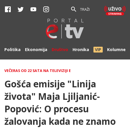
TRAŽI
Politika
Ekonomija
Društvo
Hronika
VIP
Kolumne
VEČERAS OD 22 SATA NA TELEVIZIJI E
Gošća emisije "Linija
života" Maja Ljiljanić-
Popović: O procesu
žalovanja kada ne znamo