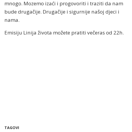
mnogo. Mozemo izaći i progovoriti i traziti da nam
bude drugačije. Drugačije i sigurnije našoj djeci i
nama.
Emisiju Linija života možete pratiti večeras od 22h.
TAGOVI