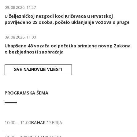
09. 08 2026. 11:27
U željezničkoj nezgodi kod Križevaca u Hrvatskoj
povrijeđeno 25 osoba, počelo uklanjanje vozova s pruge
09. 08 2026. 11:00
Uhapšeno 48 vozača od početka primjene novog Zakona
o bezbjednosti saobraćaja
SVE NAJNOVIJE VIJESTI
PROGRAMSKA ŠEMA
10:00
–
11:00
BAHAR 1
SERIJA