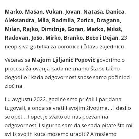
Marko, Mašan, Vukan, Jovan, Nataša, Danica,
Aleksandra, Mila, Radmila, Zorica, Dragana,
Milan, Rajko, Dimitrije, Goran, Marko, Miloš,
Radovan, Jošo, Mirko, Branko, Bećo i Dejan
. 23
neopisiva gubitka za porodice i čitavu zajednicu.
Večeras sa
Majom Ljiljanić Popović
govorimo o
procesu žalovanja kada ne znamo šta se tačno
dogodilo i kada odgovornost snose samo počinioci
zločina.
I u avgustu 2022. godine smo pričali i par dana
tugovali, a onda se vratili svojim životima… I desilo
se opet… I opet je svako od nas pozvan na
odgovornost. I sigurna sam da se sada pitate šta mi
svi iz svojih kuća mozemo uraditi? A možemo