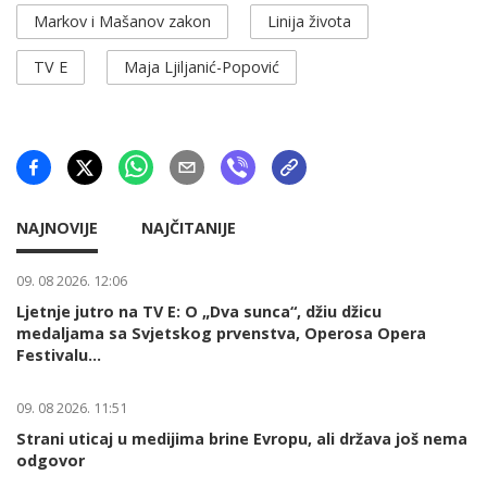
Markov i Mašanov zakon
Linija života
TV E
Maja Ljiljanić-Popović
NAJNOVIJE
NAJČITANIJE
09. 08 2026. 12:06
Ljetnje jutro na TV E: O „Dva sunca“, džiu džicu
medaljama sa Svjetskog prvenstva, Operosa Opera
Festivalu...
09. 08 2026. 11:51
Strani uticaj u medijima brine Evropu, ali država još nema
odgovor