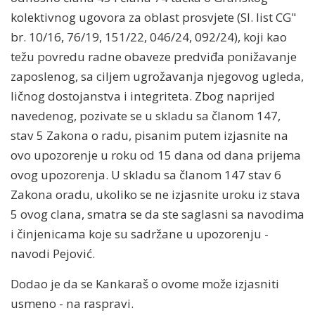
kolektivnog ugovora za oblast prosvjete (SI. list CG"
br. 10/16, 76/19, 151/22, 046/24, 092/24), koji kao
težu povredu radne obaveze predviđa ponižavanje
zaposlenog, sa ciljem ugrožavanja njegovog ugleda,
ličnog dostojanstva i integriteta. Zbog naprijed
navedenog, pozivate se u skladu sa članom 147,
stav 5 Zakona o radu, pisanim putem izjasnite na
ovo upozorenje u roku od 15 dana od dana prijema
ovog upozorenja. U skladu sa članom 147 stav 6
Zakona oradu, ukoliko se ne izjasnite uroku iz stava
5 ovog clana, smatra se da ste saglasni sa navodima
i činjenicama koje su sadržane u upozorenju -
navodi Pejović.
Dodao je da se Kankaraš o ovome može izjasniti
usmeno - na raspravi.