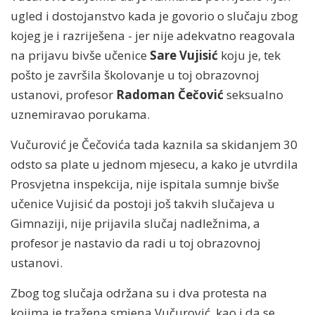
ugled i dostojanstvo kada je govorio o slučaju zbog
kojeg je i razriješena - jer nije adekvatno reagovala
na prijavu bivše učenice
Sare Vujisić
koju je, tek
pošto je završila školovanje u toj obrazovnoj
ustanovi, profesor
Radoman Čečović
seksualno
uznemiravao porukama.
Vučurović je Čečovića tada kaznila sa skidanjem 30
odsto sa plate u jednom mjesecu, a kako je utvrdila
Prosvjetna inspekcija, nije ispitala sumnje bivše
učenice Vujisić da postoji još takvih slučajeva u
Gimnaziji, nije prijavila slučaj nadležnima, a
profesor je nastavio da radi u toj obrazovnoj
ustanovi.
Zbog tog slučaja održana su i dva protesta na
kojima je tražena smjena Vučurović, kao i da se