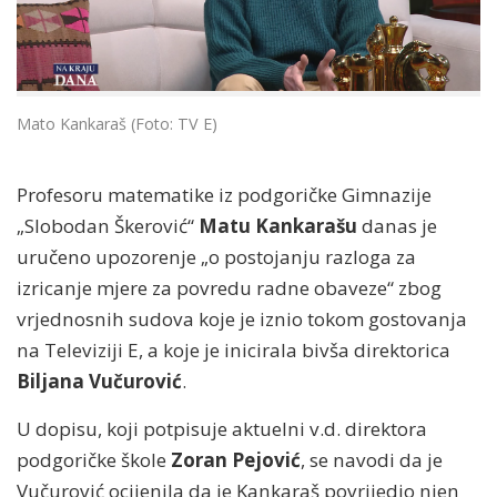
Mato Kankaraš (Foto: TV E)
Profesoru matematike iz podgoričke Gimnazije
„Slobodan Škerović“
Matu Kankarašu
danas je
uručeno upozorenje „o postojanju razloga za
izricanje mjere za povredu radne obaveze“ zbog
vrjednosnih sudova koje je iznio tokom gostovanja
na Televiziji E, a koje je inicirala bivša direktorica
Biljana Vučurović
.
U dopisu, koji potpisuje aktuelni v.d. direktora
podgoričke škole
Zoran Pejović
, se navodi da je
Vučurović ocijenila da je Kankaraš povrijedio njen