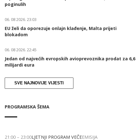
poginulih
06. 08 2026. 23:03
EU želi da oporezuje onlajn klađenje, Malta prijeti
blokadom
06. 08 2026. 22:45
Jedan od najvećih evropskih avioprevoznika prodat za 6,6
milijardi eura
SVE NAJNOVIJE VIJESTI
PROGRAMSKA ŠEMA
21:00
–
23:00
LJETNJI PROGRAM VEČE
EMISIJA