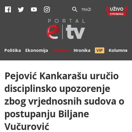
TRAŽI
Politika
Ekonomija
Društvo
Hronika
VIP
Kolumne
Pejović Kankarašu uručio
disciplinsko upozorenje
zbog vrjednosnih sudova o
postupanju Biljane
Vučurović