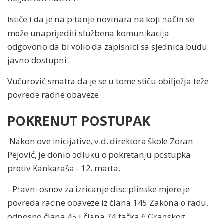
Ističe i da je na pitanje novinara na koji način se
može unaprijediti službena komunikacija
odgovorio da bi volio da zapisnici sa sjednica budu
javno dostupni.
Vučurović smatra da je se u tome stiču obilježja teže
povrede radne obaveze.
POKRENUT POSTUPAK
Nakon ove inicijative, v.d. direktora škole Zoran
Pejović, je donio odluku o pokretanju postupka
protiv Kankaraša - 12. marta.
- Pravni osnov za izricanje disciplinske mjere je
povreda radne obaveze iz člana 145 Zakona o radu,
odnosno člana 45 i člana 74 tačka 6 Granskog