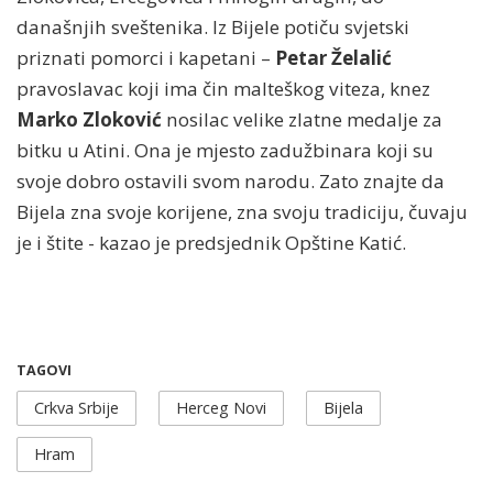
današnjih sveštenika. Iz Bijele potiču svjetski
priznati pomorci i kapetani –
Petar Želalić
pravoslavac koji ima čin malteškog viteza, knez
Marko Zloković
nosilac velike zlatne medalje za
bitku u Atini. Ona je mjesto zadužbinara koji su
svoje dobro ostavili svom narodu. Zato znajte da
Bijela zna svoje korijene, zna svoju tradiciju, čuvaju
je i štite - kazao je predsjednik Opštine Katić.
TAGOVI
Crkva Srbije
Herceg Novi
Bijela
Hram