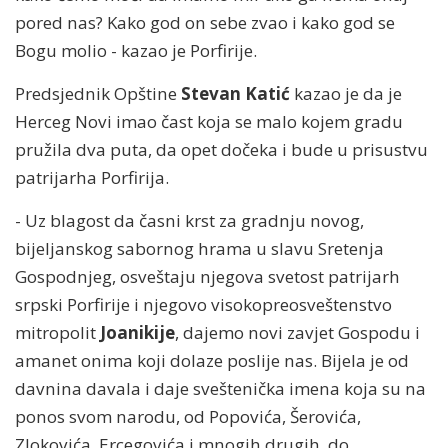
pored nas? Kako god on sebe zvao i kako god se
Bogu molio - kazao je Porfirije.
Predsjednik Opštine
Stevan Katić
kazao je da je
Herceg Novi imao čast koja se malo kojem gradu
pružila dva puta, da opet dočeka i bude u prisustvu
patrijarha Porfirija.
- Uz blagost da časni krst za gradnju novog,
bijeljanskog sabornog hrama u slavu Sretenja
Gospodnjeg, osveštaju njegova svetost patrijarh
srpski Porfirije i njegovo visokopreosveštenstvo
mitropolit
Joanikije
, dajemo novi zavjet Gospodu i
amanet onima koji dolaze poslije nas. Bijela je od
davnina davala i daje sveštenička imena koja su na
ponos svom narodu, od Popovića, Šerovića,
Zlokovića, Ercegovića i mnogih drugih, do