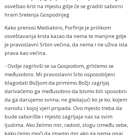
osveštao krst na mjestu gdje će se graditi saborni
hram Sretenja Gospodnjeg
Kako prenosi Mediabiro, Porfirije je prilikom
osveštavanja krsta kazao da nema te manjine gdje
je pravoslavni Srbin većina, da nema i ne uživa ista
prava kao većina.
- Ovdje zagrlivši se sa Gospodom, grlićemo se
međusobno. Mi pravoslavni Srbi osposobljeni
blagodati Božjom da primimo Božji zagrljaj
darivaćemo ga međusobno da bismo bili sposobni
da ga darujemo svima, ne gledajući ko je ko, kojem
narodu i kojoj vjeri pripada. Ovo mjesto treba da
bude saborište i mjesto zagrljaja nas sa svim
ljudima. Ako želimo mir, radost, slogu između sebe,
kako ćemo moći da imamo mir ako ga nema onaj