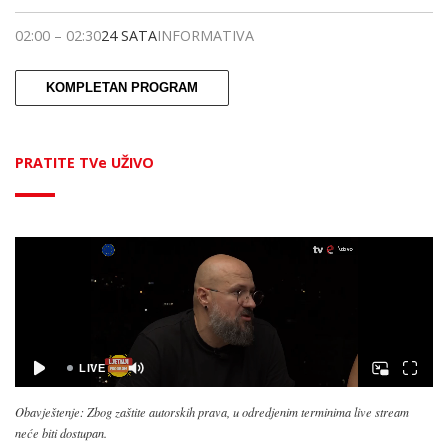
02:00
–
02:30
24 SATA
INFORMATIVA
KOMPLETAN PROGRAM
PRATITE TVe UŽIVO
Obavještenje: Zbog zaštite autorskih prava, u odredjenim terminima live stream
neće biti dostupan.