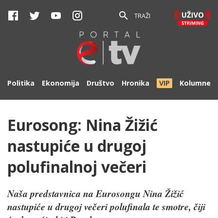
TRAŽI
Politika
Ekonomija
Društvo
Hronika
VIP
Kolumne
Eurosong: Nina Žižić
nastupiće u drugoj
polufinalnoj večeri
Naša predstavnica na Eurosongu Nina Žižić
nastupiće u drugoj večeri polufinala te smotre, čiji