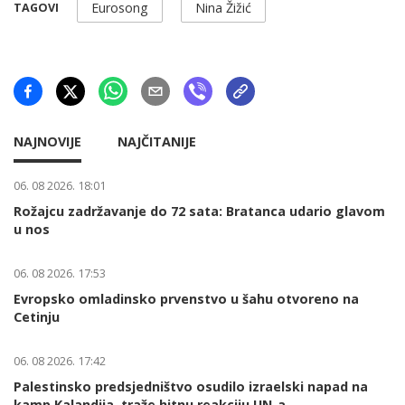
Eurosong
Nina Žižić
TAGOVI
NAJNOVIJE
NAJČITANIJE
06. 08 2026. 18:01
Rožajcu zadržavanje do 72 sata: Bratanca udario glavom
u nos
06. 08 2026. 17:53
Evropsko omladinsko prvenstvo u šahu otvoreno na
Cetinju
06. 08 2026. 17:42
Palestinsko predsjedništvo osudilo izraelski napad na
kamp Kalandija, traže hitnu reakciju UN-a