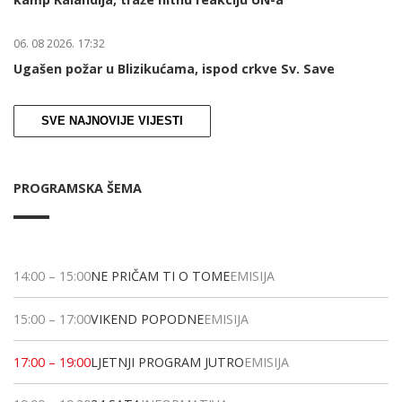
06. 08 2026. 17:32
Ugašen požar u Blizikućama, ispod crkve Sv. Save
SVE NAJNOVIJE VIJESTI
PROGRAMSKA ŠEMA
14:00
–
15:00
NE PRIČAM TI O TOME
EMISIJA
15:00
–
17:00
VIKEND POPODNE
EMISIJA
17:00
–
19:00
LJETNJI PROGRAM JUTRO
EMISIJA