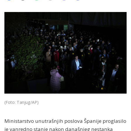
(Foto: Tanjug/AP)
Ministarstvo unutrašnjih poslova Španije proglasilo
je vanredno stanje nakon današnjeg nestanka