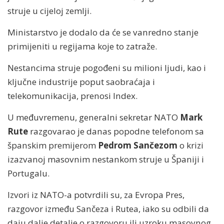
struje u cijeloj zemlji.
Ministarstvo je dodalo da će se vanredno stanje
primijeniti u regijama koje to zatraže.
Nestancima struje pogođeni su milioni ljudi, kao i
ključne industrije poput saobraćaja i
telekomunikacija, prenosi Index.
U međuvremenu, generalni sekretar NATO
Mark
Rute
razgovarao je danas popodne telefonom sa
španskim premijerom
Pedrom Sančezom
o krizi
izazvanoj masovnim nestankom struje u Španiji i
Portugalu.
Izvori iz NATO-a potvrdili su, za Evropa Pres,
razgovor između Sančeza i Rutea, iako su odbili da
daju dalje detalje o razgovoru ili uzroku masovnog