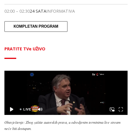
02:00
–
02:30
24 SATA
INFORMATIVA
KOMPLETAN PROGRAM
PRATITE TVe UŽIVO
Obavještenje: Zbog zaštite autorskih prava, u odredjenim terminima live stream
neće biti dostupan.