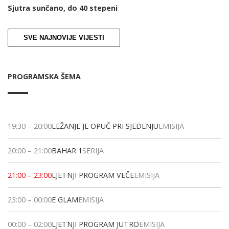
Sjutra sunčano, do 40 stepeni
SVE NAJNOVIJE VIJESTI
PROGRAMSKA ŠEMA
19:30
–
20:00
LEŽANJE JE OPUČ PRI SJEDENJU
EMISIJA
20:00
–
21:00
BAHAR 1
SERIJA
21:00
–
23:00
LJETNJI PROGRAM VEČE
EMISIJA
23:00
–
00:00
E GLAM
EMISIJA
00:00
–
02:00
LJETNJI PROGRAM JUTRO
EMISIJA