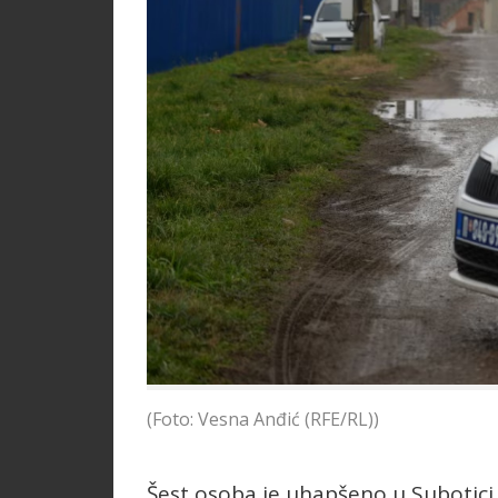
(Foto: Vesna Anđić (RFE/RL))
Šest osoba je uhapšeno u Subotici 