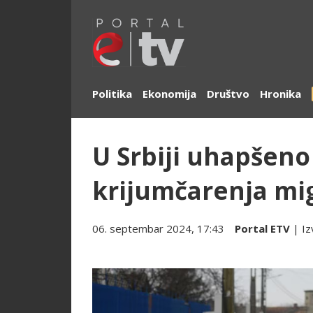
Politika
Ekonomija
Društvo
Hronika
U Srbiji uhapšeno
krijumčarenja mi
06. septembar 2024, 17:43
Portal ETV
| Iz