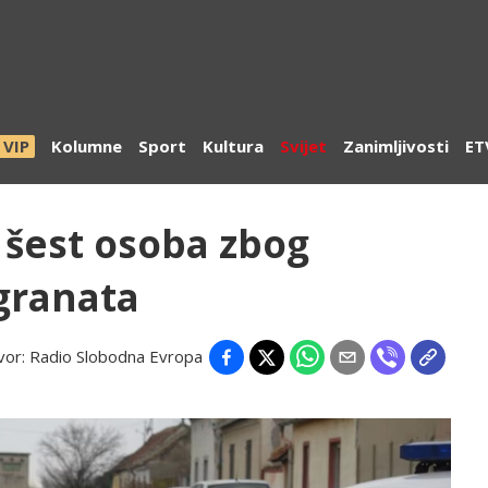
VIP
Kolumne
Sport
Kultura
Svijet
Zanimljivosti
ET
 šest osoba zbog
granata
vor:
Radio Slobodna Evropa