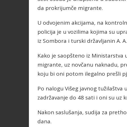
da prokrijumče migrante.
U odvojenim akcijama, na kontroln
policija je u vozilima kojima su upravl
iz Sombora i turski državljanin A.
Kako je saopšteno iz Ministarstva 
migrante, uz novčanu naknadu, pr
koju bi oni potom ilegalno prešli p
Po nalogu Višeg javnog tužilaštva
zadržavanje do 48 sati i oni su uz k
Nakon saslušanja, sudija za pretho
dana.