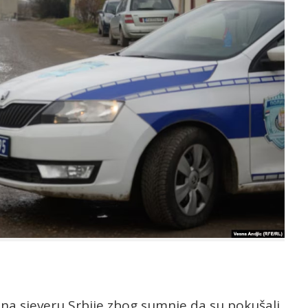
na sjeveru Srbije zbog sumnje da su pokušali