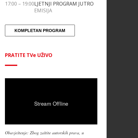
17:00
–
19:00
LJETNJI PROGRAM JUTRO
EMISIJA
KOMPLETAN PROGRAM
PRATITE TVe UŽIVO
Obavještenje: Zbog zaštite autorskih prava, u