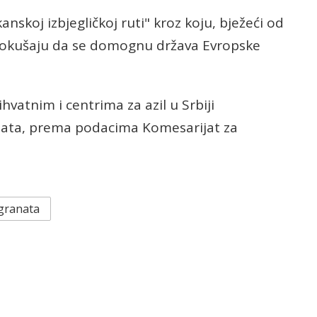
anskoj izbjegličkoj ruti" kroz koju, bježeći od
u pokušaju da se domognu država Evropske
hvatnim i centrima za azil u Srbiji
nata, prema podacima Komesarijat za
granata