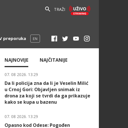
TRAŽI
V preporuka
EN
NAJNOVIJE
NAJČITANIJE
07. 08 2026. 13:29
Da li policija zna da li je Veselin Milić
u Crnoj Gori: Objavljen snimak iz
drona za koji se tvrdi da ga prikazuje
kako se kupa u bazenu
07. 08 2026. 13:29
Opasno kod Odese: Pogođen