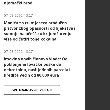
njemački brod
07. 08 2026. 13:27
Moniću za tri mjeseca produžen
pritvor zbog opasnosti od bjekstva i
sumnje na učešće u krijumčarenju
više od četiri tone kokaina
07. 08 2026. 13:27
Imovina novih članova Vlade: Od
poklonjene lovačke puške do
nekretnina, naslijeđenih parcela i
kredita većih od 80.000 eura
SVE NAJNOVIJE VIJESTI