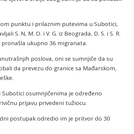
om punktu i prilaznim putevima u Subotici,
jali S. N, M. O. i V. G. iz Beograda, D. S. i S. R.
 A. pronašla ukupno 36 migranata.
unutrašnjih poslova, oni se sumnjiče da su
obali da prevezu do granice sa Mađarskom,
ješke.
 u Subotici osumnjičenima je određeno
rivičnu prijavu privedeni tužiocu.
dni postupak odredio im je pritvor do 30