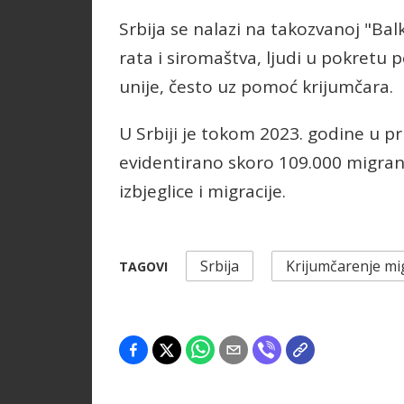
Srbija se nalazi na takozvanoj "Balk
rata i siromaštva, ljudi u pokret
unije, često uz pomoć krijumčara.
U Srbiji je tokom 2023. godine u pri
evidentirano skoro 109.000 migra
izbjeglice i migracije.
Srbija
Krijumčarenje mi
TAGOVI