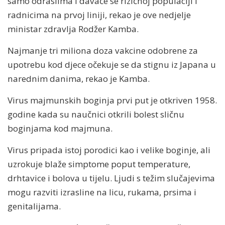
samo odraslima i davaće se rizičnoj populaciji i
radnicima na prvoj liniji, rekao je ove nedjelje
ministar zdravlja Rodžer Kamba.
Najmanje tri miliona doza vakcine odobrene za
upotrebu kod djece očekuje se da stignu iz Japana u
narednim danima, rekao je Kamba.
Virus majmunskih boginja prvi put je otkriven 1958.
godine kada su naučnici otkrili bolest sličnu
boginjama kod majmuna.
Virus pripada istoj porodici kao i velike boginje, ali
uzrokuje blaže simptome poput temperature,
drhtavice i bolova u tijelu. Ljudi s težim slučajevima
mogu razviti izrasline na licu, rukama, prsima i
genitalijama.