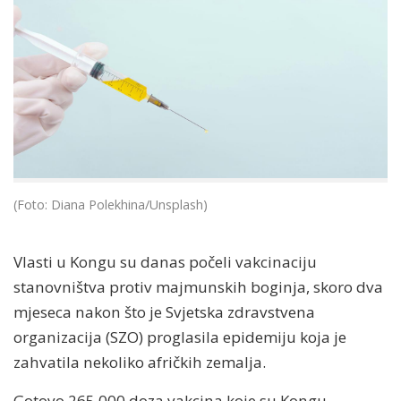
(Foto: Diana Polekhina/Unsplash)
Vlasti u Kongu su danas počeli vakcinaciju
stanovništva protiv majmunskih boginja, skoro dva
mjeseca nakon što je Svjetska zdravstvena
organizacija (SZO) proglasila epidemiju koja je
zahvatila nekoliko afričkih zemalja.
Gotovo 265.000 doza vakcina koje su Kongu