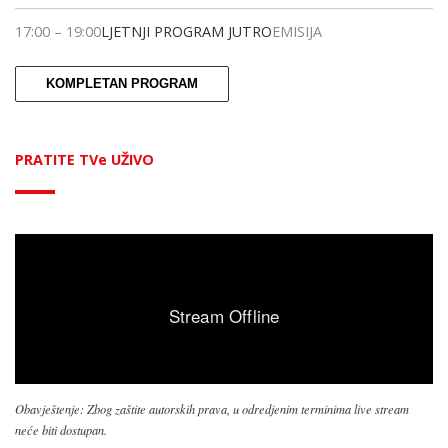
17:00
–
19:00
LJETNJI PROGRAM JUTRO
EMISIJA
KOMPLETAN PROGRAM
PRATITE TVe UŽIVO
Obavještenje: Zbog zaštite autorskih prava, u odredjenim terminima live stream
neće biti dostupan.