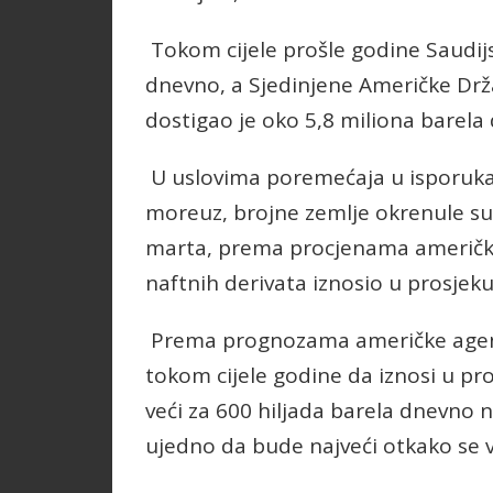
Tokom cijele prošle godine Saudijsk
dnevno, a Sjedinjene Američke Drža
dostigao je oko 5,8 miliona barela
U uslovima poremećaja u isporuka
moreuz, brojne zemlje okrenule su
marta, prema procjenama američke
naftnih derivata iznosio u prosjek
Prema prognozama američke agencij
tokom cijele godine da iznosi u pr
veći za 600 hiljada barela dnevno 
ujedno da bude najveći otkako se v