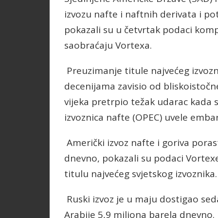
izvozu nafte i naftnih derivata i po
pokazali su u četvrtak podaci kom
saobraćaju Vortexa.
Preuzimanje titule najvećeg izvozni
decenijama zavisio od bliskoistočn
vijeka pretrpio težak udarac kada 
izvoznica nafte (OPEC) uvele embar
Američki izvoz nafte i goriva pora
dnevno, pokazali su podaci Vortex
titulu najvećeg svjetskog izvoznika.
Ruski izvoz je u maju dostigao sed
Arabije 5,9 miliona barela dnevno.