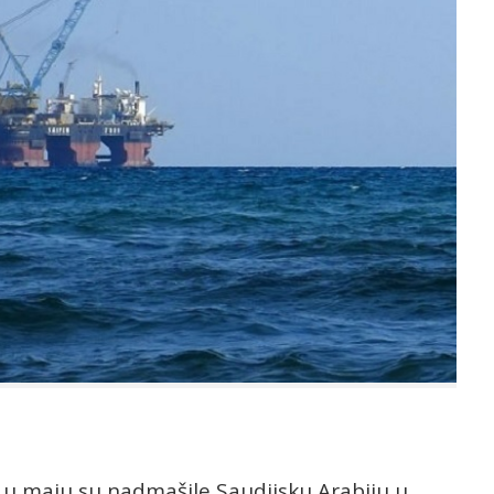
 u maju su nadmašile Saudijsku Arabiju u