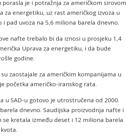
 porasla je i potražnja za američkom sirovom
a za energetiku, uz rast američkog izvoza u
o i pad uvoza na 5,6 miliona barela dnevno.
ve nafte trebalo bi da iznosi u prosjeku 1,4
merička Uprava za energetiku, i da bude
rošle godine.
no su zaostajale za američkim kompanijama u
je početka američko-iranskog rata.
ta u SAD-u gotovo je utrostručena od 2000.
 barela dnevno. Saudijska proizvodnja nafte i
 se kretala između deset i 12 miliona barela
 kvota.