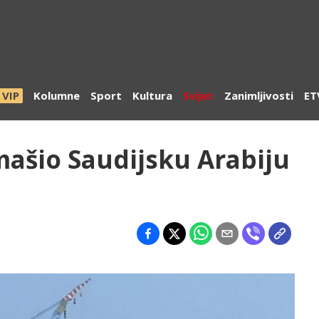
VIP
Kolumne
Sport
Kultura
Svijet
Zanimljivosti
ET
ašio Saudijsku Arabiju