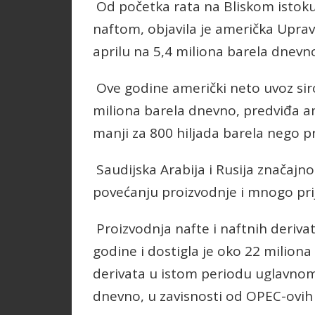
Od početka rata na Bliskom istoku
naftom, objavila je američka Uprav
aprilu na 5,4 miliona barela dnevn
Ove godine američki neto uvoz siro
miliona barela dnevno, predviđa a
manji za 800 hiljada barela nego p
Saudijska Arabija i Rusija značaj
povećanju proizvodnje i mnogo pri
Proizvodnja nafte i naftnih deriva
godine i dostigla je oko 22 miliona
derivata u istom periodu uglavnom
dnevno, u zavisnosti od OPEC-ovih