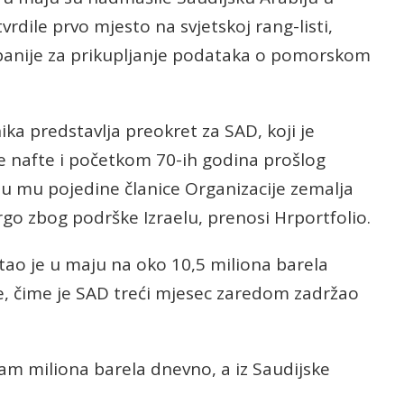
tvrdile prvo mjesto na svjetskoj rang-listi,
panije za prikupljanje podataka o pomorskom
ka predstavlja preokret za SAD, koji je
e nafte i početkom 70-ih godina prošlog
su mu pojedine članice Organizacije zemalja
go zbog podrške Izraelu, prenosi Hrportfolio.
stao je u maju na oko 10,5 miliona barela
e, čime je SAD treći mjesec zaredom zadržao
am miliona barela dnevno, a iz Saudijske