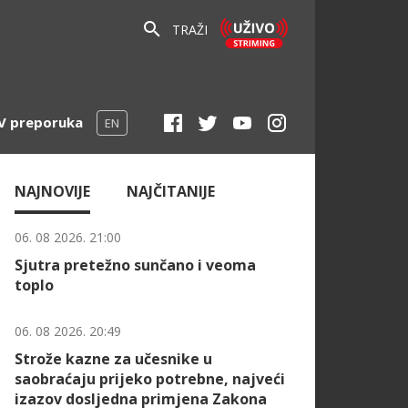
TRAŽI
V preporuka
EN
NAJNOVIJE
NAJČITANIJE
06. 08 2026. 21:00
Sjutra pretežno sunčano i veoma
toplo
06. 08 2026. 20:49
Strože kazne za učesnike u
saobraćaju prijeko potrebne, najveći
izazov dosljedna primjena Zakona