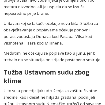
provjeravala nivo vode rijeka je odnijela oko 700
metara nizvodno, ali je uspjela da se izvuče
neposredno prije brane.
U Bavarskoj se takođe očekuje nova kiša. Služba za
obavještavanje o poplavama očekuje ponovni
porast vodostaja Dunava kod Pasaua, Vilsa kod
Vilshofena i Isara kod Minhena.
Međutim, ne očekuju se poplave kao u junu, jer bi
trebalo da se situacija od srijede postepeno smiruje.
Tužba Ustavnom sudu zbog
klime
U to su u ponedjeljak udruženja za zaštitu životne
sredine, kao i desetine hiljada građana, podnijeli
tužbu Ustavnom sudu Njemačke, tražeći od savezne