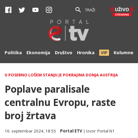
TRAŽI
Politika
Ekonomija
Društvo
Hronika
VIP
Kolumne
U POSEBNO LOŠEM STANJU JE POKRAJINA DONJA AUSTRIJA
Poplave paralisale
centralnu Evropu, raste
broj žrtava
16. septembar 2024, 18:55
Portal ETV
| Izvor:
Portal N1