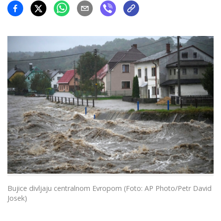
Bujice divljaju centralnom Evropom (Foto: AP Photo/Petr David
Josek)