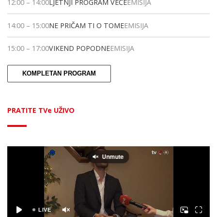
12:00
–
14:00
LJETNJI PROGRAM VEČE
EMISIJA
14:00
–
15:00
NE PRIČAM TI O TOME
EMISIJA
15:00
–
17:00
VIKEND POPODNE
EMISIJA
KOMPLETAN PROGRAM
PRATITE TVe UŽIVO