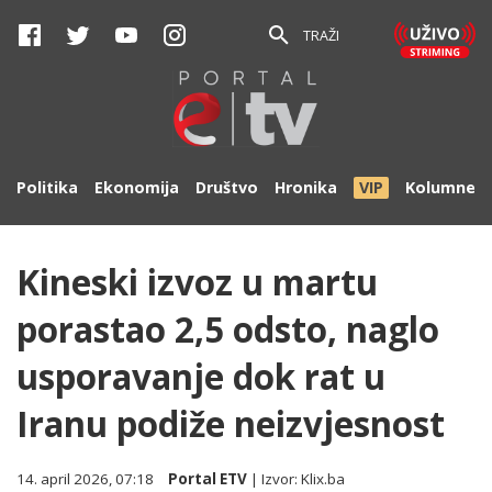
TRAŽI
Politika
Ekonomija
Društvo
Hronika
VIP
Kolumne
Kineski izvoz u martu
porastao 2,5 odsto, naglo
usporavanje dok rat u
Iranu podiže neizvjesnost
14. april 2026, 07:18
Portal ETV
| Izvor:
Klix.ba