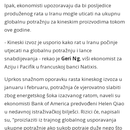
Ipak, ekonomisti upozoravaju da bi posljedice
produženog rata u Iranu mogle uticati na ukupnu
globalnu potražnju za kineskim proizvodima tokom
ove godine.
- Kineski izvoz je usporio kako rat u Iranu počinje
utjecati na globalnu potražnju i lance
snabdijevanja - rekao je
Geri Ng
, viši ekonomist za
Aziju i Pacifik u francuskoj banci Natixis.
Uprkos snažnom oporavku rasta kineskog izvoza u
januaru i februaru, potražnja će vjerovatno slabiti
zbog energetskog šoka izazvanog ratom, naveli su
ekonomisti Bank of America predvođeni Helen Qiao
u nedavnoj istraživačkoj bilješci. Rizici će, napisali
su, "proizlaziti iz trajnog globalnog usporavanja
ukupne potražnje ako sukob potraje duže nego što