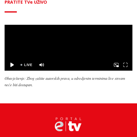
PRATITE TVe UŽIVO
Obavještenje: Zbog zaštite autorskih prava, u odredjenim terminima live stream
neće biti dostupan.