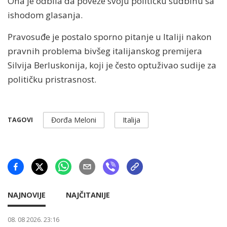
Ona je odbila da poveže svoju političku sudbinu sa
ishodom glasanja.
Pravosuđe je postalo sporno pitanje u Italiji nakon
pravnih problema bivšeg italijanskog premijera
Silvija Berluskonija, koji je često optuživao sudije za
političku pristrasnost.
Đorđa Meloni
Italija
TAGOVI
NAJNOVIJE
NAJČITANIJE
08. 08 2026. 23:16