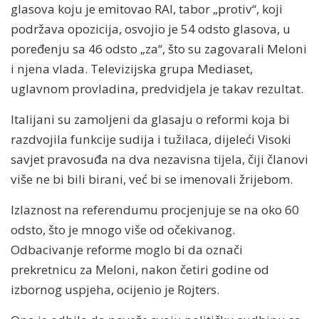
glasova koju je emitovao RAI, tabor „protiv“, koji
podržava opozicija, osvojio je 54 odsto glasova, u
poređenju sa 46 odsto „za“, što su zagovarali Meloni
i njena vlada. Televizijska grupa Mediaset,
uglavnom provladina, predvidjela je takav rezultat.
Italijani su zamoljeni da glasaju o reformi koja bi
razdvojila funkcije sudija i tužilaca, dijeleći Visoki
savjet pravosuđa na dva nezavisna tijela, čiji članovi
više ne bi bili birani, već bi se imenovali žrijebom.
Izlaznost na referendumu procjenjuje se na oko 60
odsto, što je mnogo više od očekivanog.
Odbacivanje reforme moglo bi da označi
prekretnicu za Meloni, nakon četiri godine od
izbornog uspjeha, ocijenio je Rojters.