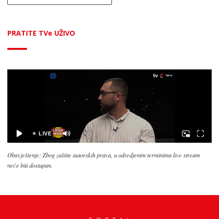
PRATITE TVe UŽIVO
Obavještenje: Zbog zaštite autorskih prava, u odredjenim terminima live stream
neće biti dostupan.