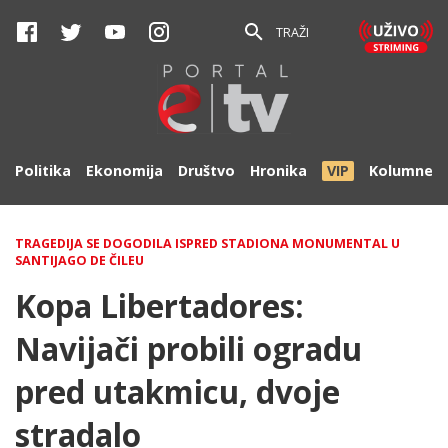
TRAŽI
Politika
Ekonomija
Društvo
Hronika
VIP
Kolumne
TRAGEDIJA SE DOGODILA ISPRED STADIONA MONUMENTAL U
SANTIJAGO DE ČILEU
Kopa Libertadores:
Navijači probili ogradu
pred utakmicu, dvoje
stradalo