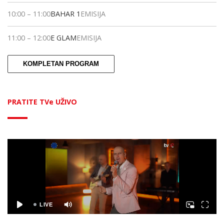
10:00
–
11:00
BAHAR 1
EMISIJA
11:00
–
12:00
E GLAM
EMISIJA
KOMPLETAN PROGRAM
PRATITE TVe UŽIVO