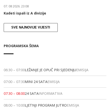
07. 08 2026. 23:08
Kadeti ispali iz A divizije
SVE NAJNOVIJE VIJESTI
PROGRAMSKA ŠEMA
06:30
–
07:00
LEŽANJE JE OPUČ PRI SJEDENJU
EMISIJA
07:00
–
07:30
MINI 24 SATA
EMISIJA
07:30
–
08:00
24 SATA
INFORMATIVA
08:00
–
10:00
LJETNJI PROGRAM JUTRO
EMISIJA