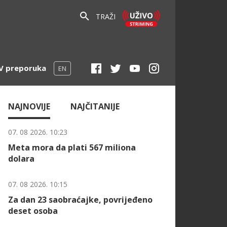
TRAŽI
V preporuka
EN
NAJNOVIJE
NAJČITANIJE
07. 08 2026. 10:23
Meta mora da plati 567 miliona
dolara
07. 08 2026. 10:15
Za dan 23 saobraćajke, povrijeđeno
deset osoba