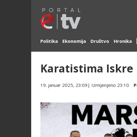
Politika
Ekonomija
Društvo
Hronika
Karatistima Iskre
19. januar 2025, 23:09
| Izmijenjeno
23:10
P