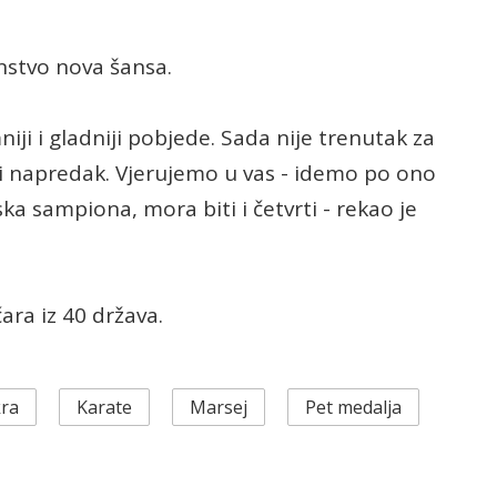
nstvo nova šansa.
iji i gladniji pobjede. Sada nije trenutak za
 i napredak. Vjerujemo u vas - idemo po ono
ka sampiona, mora biti i četvrti - rekao je
ara iz 40 država.
kra
Karate
Marsej
Pet medalja