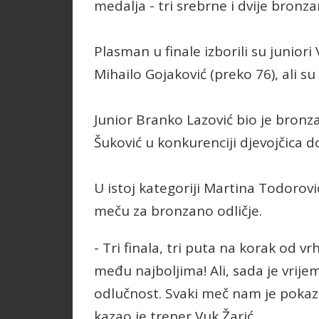
medalja - tri srebrne i dvije bronza
Plasman u finale izborili su juniori 
Mihailo Gojaković (preko 76), ali 
Junior Branko Lazović bio je bronzani
Šuković u konkurenciji djevojčica d
U istoj kategoriji Martina Todorovi
meču za bronzano odličje.
- Tri finala, tri puta na korak od v
među najboljima! Ali, sada je vrij
odlučnost. Svaki meč nam je pokazao
kazao je trener Vuk Žarić.