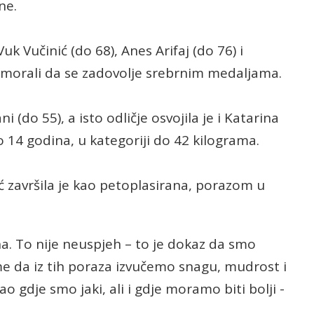
ne.
Vuk Vučinić (do 68), Anes Arifaj (do 76) i
su morali da se zadovolje srebrnim medaljama.
 (do 55), a isto odličje osvojila je i Katarina
o 14 godina, u kategoriji do 42 kilograma.
ć završila je kao petoplasirana, porazom u
rha. To nije neuspjeh – to je dokaz da smo
eme da iz tih poraza izvučemo snagu, mudrost i
 gdje smo jaki, ali i gdje moramo biti bolji -