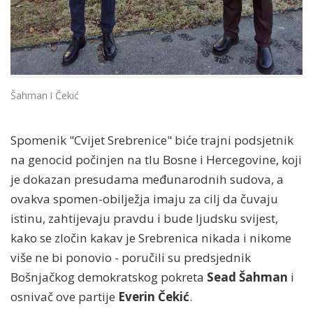
Šahman i Čekić
Spomenik "Cvijet Srebrenice" biće trajni podsjetnik
na genocid počinjen na tlu Bosne i Hercegovine, koji
je dokazan presudama međunarodnih sudova, a
ovakva spomen-obilježja imaju za cilj da čuvaju
istinu, zahtijevaju pravdu i bude ljudsku svijest,
kako se zločin kakav je Srebrenica nikada i nikome
više ne bi ponovio - poručili su predsjednik
Bošnjačkog demokratskog pokreta
Sead Šahman
i
osnivač ove partije
Everin Čekić
.