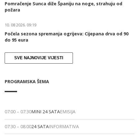
Pomračenje Sunca diže Španiju na noge, strahuju od
požara
10. 08 2026. 09:19
Počela sezona spremanja ogrijeva: Cijepana drva od 90
do 95 eura
SVE NAJNOVIJE VIJESTI
PROGRAMSKA ŠEMA
07:00
–
07:30
MINI 24 SATA
EMISIJA
07:30
–
08:00
24 SATA
INFORMATIVA