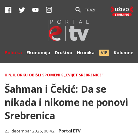
TRAŽI
Politika
Ekonomija
Društvo
Hronika
VIP
Kolumne
U NJUJORKU OBIŠLI SPOMENIK „CVIJET SREBRENICE“
Šahman i Čekić: Da se
nikada i nikome ne ponovi
Srebrenica
23. decembar 2025, 08:42
Portal ETV